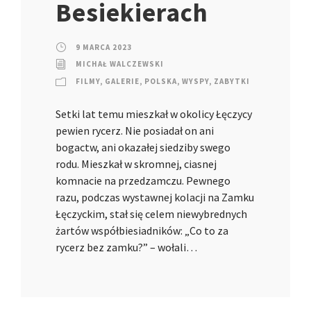
Besiekierach
9 MARCA 2023
MICHAŁ WALCZEWSKI
FILMY
,
GALERIE
,
POLSKA
,
WYSPY
,
ZABYTKI
Setki lat temu mieszkał w okolicy Łęczycy
pewien rycerz. Nie posiadał on ani
bogactw, ani okazałej siedziby swego
rodu. Mieszkał w skromnej, ciasnej
komnacie na przedzamczu. Pewnego
razu, podczas wystawnej kolacji na Zamku
Łęczyckim, stał się celem niewybrednych
żartów współbiesiadników: „Co to za
rycerz bez zamku?” – wołali…