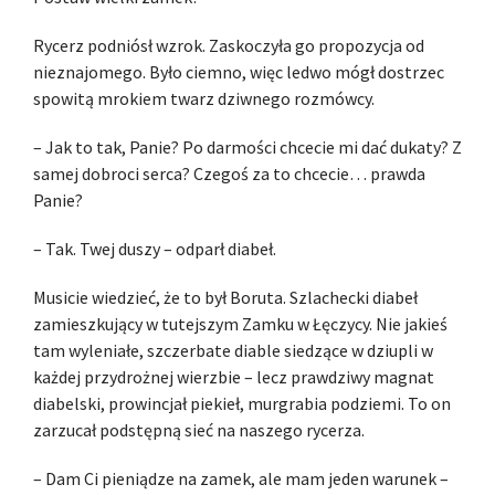
Rycerz podniósł wzrok. Zaskoczyła go propozycja od
nieznajomego. Było ciemno, więc ledwo mógł dostrzec
spowitą mrokiem twarz dziwnego rozmówcy.
– Jak to tak, Panie? Po darmości chcecie mi dać dukaty? Z
samej dobroci serca? Czegoś za to chcecie… prawda
Panie?
– Tak. Twej duszy – odparł diabeł.
Musicie wiedzieć, że to był Boruta. Szlachecki diabeł
zamieszkujący w tutejszym Zamku w Łęczycy. Nie jakieś
tam wyleniałe, szczerbate diable siedzące w dziupli w
każdej przydrożnej wierzbie – lecz prawdziwy magnat
diabelski, prowincjał piekieł, murgrabia podziemi. To on
zarzucał podstępną sieć na naszego rycerza.
– Dam Ci pieniądze na zamek, ale mam jeden warunek –