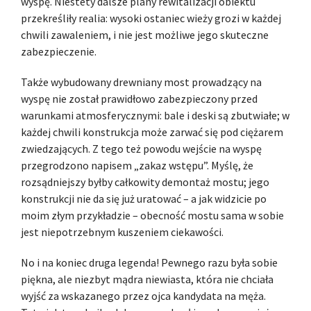
wyspę. Niestety dalsze plany rewitalizacji obiektu
przekreśliły realia: wysoki ostaniec wieży grozi w każdej
chwili zawaleniem, i nie jest możliwe jego skuteczne
zabezpieczenie.
Także wybudowany drewniany most prowadzący na
wyspę nie został prawidłowo zabezpieczony przed
warunkami atmosferycznymi: bale i deski są zbutwiałe; w
każdej chwili konstrukcja może zarwać się pod ciężarem
zwiedzających. Z tego też powodu wejście na wyspę
przegrodzono napisem „zakaz wstępu”. Myślę, że
rozsądniejszy byłby całkowity demontaż mostu; jego
konstrukcji nie da się już uratować – a jak widzicie po
moim złym przykładzie – obecność mostu sama w sobie
jest niepotrzebnym kuszeniem ciekawości.
No i na koniec druga legenda! Pewnego razu była sobie
piękna, ale niezbyt mądra niewiasta, która nie chciała
wyjść za wskazanego przez ojca kandydata na męża.