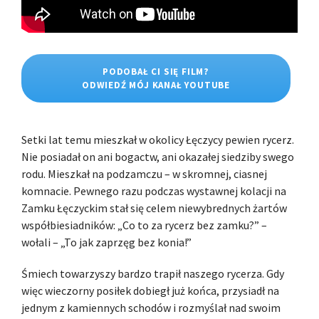
PODOBAŁ CI SIĘ FILM?
ODWIEDŹ MÓJ KANAŁ YOUTUBE
Setki lat temu mieszkał w okolicy Łęczycy pewien rycerz.
Nie posiadał on ani bogactw, ani okazałej siedziby swego
rodu. Mieszkał na podzamczu – w skromnej, ciasnej
komnacie. Pewnego razu podczas wystawnej kolacji na
Zamku Łęczyckim stał się celem niewybrednych żartów
współbiesiadników: „Co to za rycerz bez zamku?” –
wołali – „To jak zaprzęg bez konia!”
Śmiech towarzyszy bardzo trapił naszego rycerza. Gdy
więc wieczorny posiłek dobiegł już końca, przysiadł na
jednym z kamiennych schodów i rozmyślał nad swoim