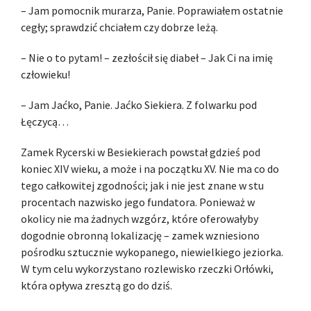
– Jam pomocnik murarza, Panie. Poprawiałem ostatnie
cegły; sprawdzić chciałem czy dobrze leżą.
– Nie o to pytam! – zezłościł się diabeł – Jak Ci na imię
człowieku!
– Jam Jaćko, Panie. Jaćko Siekiera. Z folwarku pod
Łęczycą…
Zamek Rycerski w Besiekierach powstał gdzieś pod
koniec XIV wieku, a może i na początku XV. Nie ma co do
tego całkowitej zgodności; jak i nie jest znane w stu
procentach nazwisko jego fundatora. Ponieważ w
okolicy nie ma żadnych wzgórz, które oferowałyby
dogodnie obronną lokalizację – zamek wzniesiono
pośrodku sztucznie wykopanego, niewielkiego jeziorka.
W tym celu wykorzystano rozlewisko rzeczki Orłówki,
która opływa zresztą go do dziś.