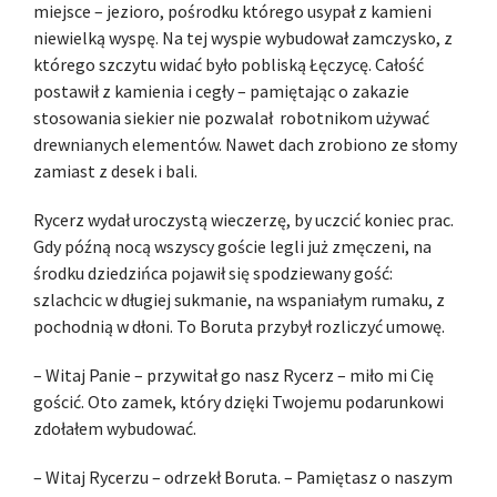
miejsce – jezioro, pośrodku którego usypał z kamieni
niewielką wyspę. Na tej wyspie wybudował zamczysko, z
którego szczytu widać było pobliską Łęczycę. Całość
postawił z kamienia i cegły – pamiętając o zakazie
stosowania siekier nie pozwalał robotnikom używać
drewnianych elementów. Nawet dach zrobiono ze słomy
zamiast z desek i bali.
Rycerz wydał uroczystą wieczerzę, by uczcić koniec prac.
Gdy późną nocą wszyscy goście legli już zmęczeni, na
środku dziedzińca pojawił się spodziewany gość:
szlachcic w długiej sukmanie, na wspaniałym rumaku, z
pochodnią w dłoni. To Boruta przybył rozliczyć umowę.
– Witaj Panie – przywitał go nasz Rycerz – miło mi Cię
gościć. Oto zamek, który dzięki Twojemu podarunkowi
zdołałem wybudować.
– Witaj Rycerzu – odrzekł Boruta. – Pamiętasz o naszym