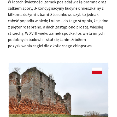
W latach świetności zamek posiadał wieżę bramną oraz
całkiem spory, 3-kondygnacyjny budynek mieszkalny z
kilkoma dużymi izbami. Stosunkowo szybko jednak
całość popadła w biedę i ruinę – do tego stopnia, że jedno
z pięter rozebrano, a dach zastąpiono prostą, wiejską
strzechą. W XVIII wieku zamek spotkał los wielu innych
podobnych budowli – stał się tanim źródłem
pozyskiwania cegieł dla okolicznego chłopstwa.