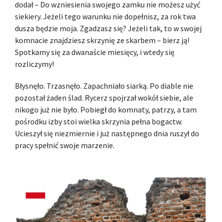
dodał – Do wzniesienia swojego zamku nie możesz użyć
siekiery. Jeżeli tego warunku nie dopełnisz, za rok twa
dusza będzie moja. Zgadzasz się? Jeżeli tak, to w swojej
komnacie znajdziesz skrzynię ze skarbem – bierz ją!
Spotkamy się za dwanaście miesięcy, i wtedy się
rozliczymy!
Błysnęło. Trzasnęło. Zapachniało siarką. Po diable nie
pozostał żaden ślad. Rycerz spojrzał wokół siebie, ale
nikogo już nie było. Pobiegł do komnaty, patrzy, a tam
pośrodku izby stoi wielka skrzynia pełna bogactw.
Ucieszył się niezmiernie i już następnego dnia ruszył do
pracy spełnić swoje marzenie.