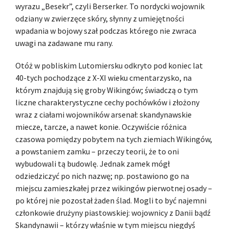
wyrazu „Be­sekr”, czyli Berserker. To nordycki wojownik
odziany w zwierzęce skóry, słynny z umiejętności
wpadania w bojowy szał podczas którego nie zwraca
uwagi na zadawane mu rany.
Otóż w pobliskim Lutomiersku odkryto pod koniec lat
40-tych pochodzące z X-XI wieku cmentarzysko, na
którym znajdują się groby Wikingów; świadczą o tym
liczne charakterystyczne cechy pochówków i złożony
wraz z ciałami wojowników arsenał: skandynawskie
miecze, tarcze, a nawet konie. Oczywiście różnica
czasowa pomiędzy pobytem na tych ziemiach Wikingów,
a powstaniem zamku – przeczy teorii, że to oni
wybudowali tą budowlę. Jednak zamek mógł
odziedziczyć po nich nazwę; np. postawiono go na
miejscu zamieszkałej przez wikingów pierwotnej osady –
po której nie pozostał żaden ślad. Mogli to być najemni
członkowie drużyny piastowskiej: wojownicy z Danii bądź
Skandynawii – którzy właśnie w tym miejscu niegdyś