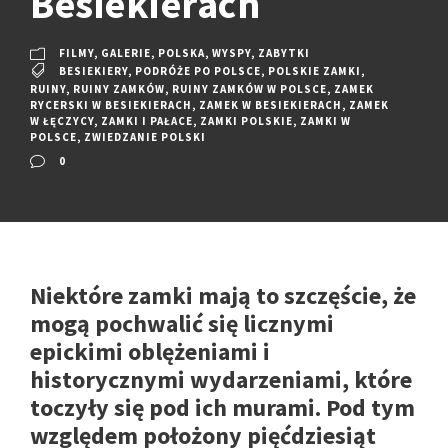
Besiekierach
FILMY
,
GALERIE
,
POLSKA
,
WYSPY
,
ZABYTKI
BESIEKIERY
,
PODRÓŻE PO POLSCE
,
POLSKIE ZAMKI
,
RUINY
,
RUINY ZAMKÓW
,
RUINY ZAMKÓW W POLSCE
,
ZAMEK
RYCERSKI W BESIEKIERACH
,
ZAMEK W BESIEKIERACH
,
ZAMEK
W ŁĘCZYCY
,
ZAMKI I PAŁACE
,
ZAMKI POLSKIE
,
ZAMKI W
POLSCE
,
ZWIEDZANIE POLSKI
0
Niektóre zamki mają to szczęście, że
mogą pochwalić się licznymi
epickimi oblężeniami i
historycznymi wydarzeniami, które
toczyły się pod ich murami. Pod tym
względem położony pięćdziesiąt