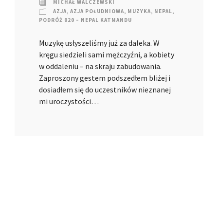
MICHAŁ WALCZEWSKI
AZJA
,
AZJA POŁUDNIOWA
,
MUZYKA
,
NEPAL
,
PODRÓŻ 020 – NEPAL KATMANDU
Muzykę usłyszeliśmy już za daleka. W
kręgu siedzieli sami mężczyźni, a kobiety
w oddaleniu – na skraju zabudowania.
Zaproszony gestem podszedłem bliżej i
dosiadłem się do uczestników nieznanej
mi uroczystości…