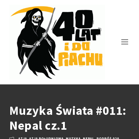
Muzyka Świata #011:
Nepal cz.1
AZJA
,
AZJA POŁUDNIOWA
,
MUZYKA
,
NEPAL
,
PODRÓŻ 020