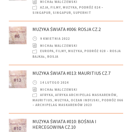
MICHAŁ WALCZEWSKI
AZJA
,
FILMY
,
MUZYKA
,
PODRÓŻ 024 –
SINGAPUR
,
SINGAPUR
,
SUPERHIT
MUZYKA ŚWIATA #006: ROSJA CZ.2
9 KWIETNIA 2022
MICHAŁ WALCZEWSKI
EUROPA
,
FILMY
,
MUZYKA
,
PODRÓŻ 028 – ROSJA
BAJKAŁ
,
ROSJA
MUZYKA ŚWIATA #013: MAURITIUS CZ.7
14 LUTEGO 2024
MICHAŁ WALCZEWSKI
AFRYKA
,
AFRYKA ARCHIPELAG MASKARENÓW
,
MAURITIUS
,
MUZYKA
,
OCEAN INDYJSKI
,
PODRÓŻ 066
– ARCHIPELAG MASKARENÓW 2023
MUZYKA ŚWIATA #010: BOŚNIA I
HERCEGOWINA CZ.10