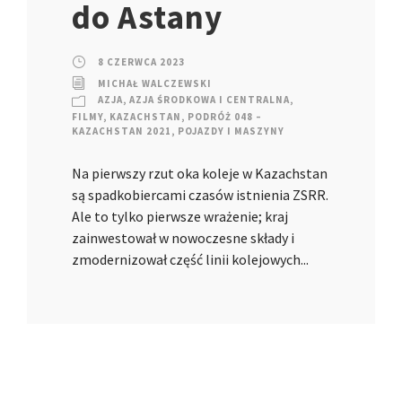
do Astany
8 CZERWCA 2023
MICHAŁ WALCZEWSKI
AZJA
,
AZJA ŚRODKOWA I CENTRALNA
,
FILMY
,
KAZACHSTAN
,
PODRÓŻ 048 –
KAZACHSTAN 2021
,
POJAZDY I MASZYNY
Na pierwszy rzut oka koleje w Kazachstan
są spadkobiercami czasów istnienia ZSRR.
Ale to tylko pierwsze wrażenie; kraj
zainwestował w nowoczesne składy i
zmodernizował część linii kolejowych...