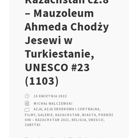
– Mauzoleum
Ahmeda Chodży
Jesewi w
Turkiestanie,
UNESCO #23
(1103)
15 KWIETNIA 2022
MICHAŁ WALCZEWSKI
AZJA
,
AZJA ŚRODKOWA I CENTRALNA
,
FILMY
,
GALERIE
,
KAZACHSTAN
,
MIASTA
,
PODRÓŻ
048 – KAZACHSTAN 2021
,
RELIGIA
,
UNESCO
,
ZABYTKI