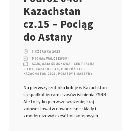
Kazachstan
cz.15 – Pociąg
do Astany
8 CZERWCA 2023
MICHAŁ WALCZEWSKI
AZJA
,
AZJA ŚRODKOWA I CENTRALNA
,
FILMY
,
KAZACHSTAN
,
PODRÓŻ 048 –
KAZACHSTAN 2021
,
POJAZDY I MASZYNY
Na pierwszy rzut oka koleje w Kazachstan
są spadkobiercami czasów istnienia ZSRR.
Ale to tylko pierwsze wrażenie; kraj
zainwestował w nowoczesne składy i
zmodernizował część linii kolejowych...