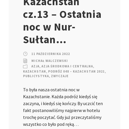
Kazachstan
cz.13 – Ostatnia
noc w Nur-
Sułtan…
11 PAŹDZIERNIKA 2022
MICHAŁ WALCZEWSKI
AZJA
,
AZJA ŚRODKOWA I CENTRALNA
,
KAZACHSTAN
,
PODRÓŻ 048 – KAZACHSTAN 2021
,
PUBLICYSTYKA
,
ZWYCZAJE
To była nasza ostatnia noc w
Kazachstanie. Każda podróż kiedyś się
zaczyna, i kiedyś się kończy. By uczcić ten
fakt postanowiliśmy najpierw w hotelu
trochę poczytać. Gdy już przeczytaliśmy
wszystko co było pod ręką…