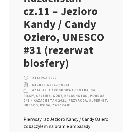
cz.11 – Jezioro
Kandy / Candy
Oziero, UNESCO
#31 (rezerwat
biosfery)
24 LIPCA 2022
MICHAŁ WALCZEWSKI
AZJA
,
AZJA ŚRODKOWA I CENTRALNA
,
FILMY
,
GALERIE
,
GÓRY
,
KAZACHSTAN
,
PODRÓŻ
048 – KAZACHSTAN 2021
,
PRZYRODA
,
SUPERHIT
,
UNESCO
,
WODA
,
ZWYCZAJE
Pierwszy raz Jezioro Kandy / Candy Oziero
zobaczyłem na bramie ambasady