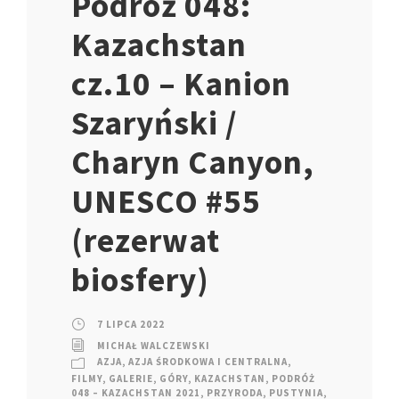
Podróż 048:
Kazachstan
cz.10 – Kanion
Szaryński /
Charyn Canyon,
UNESCO #55
(rezerwat
biosfery)
7 LIPCA 2022
MICHAŁ WALCZEWSKI
AZJA
,
AZJA ŚRODKOWA I CENTRALNA
,
FILMY
,
GALERIE
,
GÓRY
,
KAZACHSTAN
,
PODRÓŻ
048 – KAZACHSTAN 2021
,
PRZYRODA
,
PUSTYNIA
,