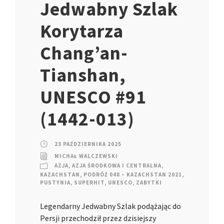
Jedwabny Szlak
Korytarza
Chang’an-
Tianshan,
UNESCO #91
(1442-013)
23 PAŹDZIERNIKA 2025
MICHAŁ WALCZEWSKI
AZJA
,
AZJA ŚRODKOWA I CENTRALNA
,
KAZACHSTAN
,
PODRÓŻ 048 – KAZACHSTAN 2021
,
PUSTYNIA
,
SUPERHIT
,
UNESCO
,
ZABYTKI
Legendarny Jedwabny Szlak podążając do
Persji przechodził przez dzisiejszy