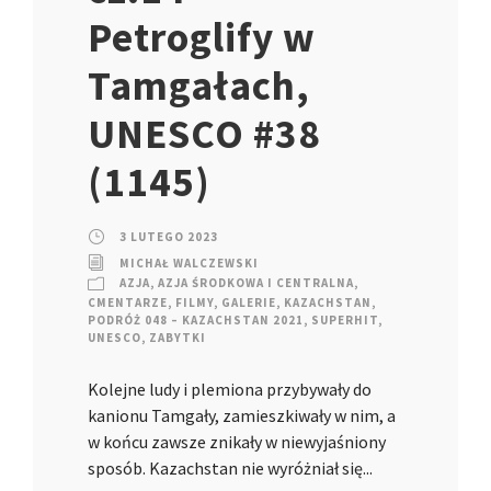
Petroglify w
Tamgałach,
UNESCO #38
(1145)
3 LUTEGO 2023
MICHAŁ WALCZEWSKI
AZJA
,
AZJA ŚRODKOWA I CENTRALNA
,
CMENTARZE
,
FILMY
,
GALERIE
,
KAZACHSTAN
,
PODRÓŻ 048 – KAZACHSTAN 2021
,
SUPERHIT
,
UNESCO
,
ZABYTKI
Kolejne ludy i plemiona przybywały do
kanionu Tamgały, zamieszkiwały w nim, a
w końcu zawsze znikały w niewyjaśniony
sposób. Kazachstan nie wyróżniał się...