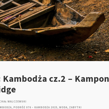
: Kambodża cz.2 – Kampo
idge
CHAŁ WALCZEWSKI
MBODŻA
,
PODRÓŻ 076 – KAMBODŻA 2025
,
WODA
,
ZABYTKI