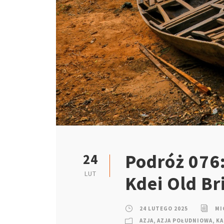
Podróż 076
24
LUT
Kdei Old Br
24 LUTEGO 2025
MI
AZJA
,
AZJA POŁUDNIOWA
,
KA