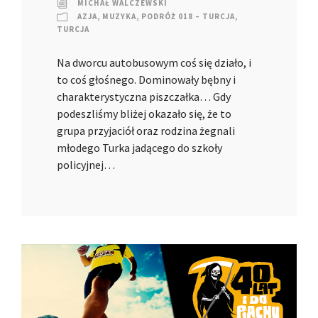
MICHAŁ WALCZEWSKI
AZJA
,
MUZYKA
,
PODRÓŻ 018 – TURCJA
,
TURCJA
Na dworcu autobusowym coś się działo, i
to coś głośnego. Dominowały bębny i
charakterystyczna piszczałka… Gdy
podeszliśmy bliżej okazało się, że to
grupa przyjaciół oraz rodzina żegnali
młodego Turka jadącego do szkoły
policyjnej…