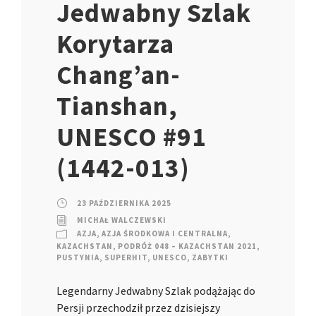
Jedwabny Szlak
Korytarza
Chang’an-
Tianshan,
UNESCO #91
(1442-013)
23 PAŹDZIERNIKA 2025
MICHAŁ WALCZEWSKI
AZJA
,
AZJA ŚRODKOWA I CENTRALNA
,
KAZACHSTAN
,
PODRÓŻ 048 – KAZACHSTAN 2021
,
PUSTYNIA
,
SUPERHIT
,
UNESCO
,
ZABYTKI
Legendarny Jedwabny Szlak podążając do
Persji przechodził przez dzisiejszy