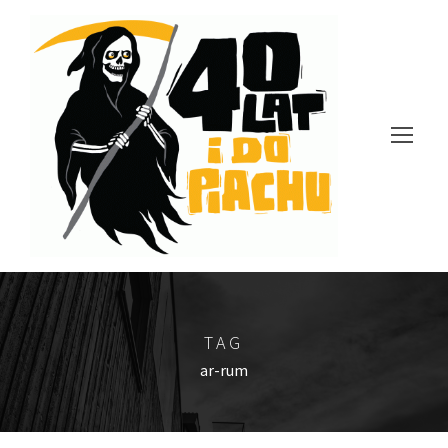
TAG
ar-rum