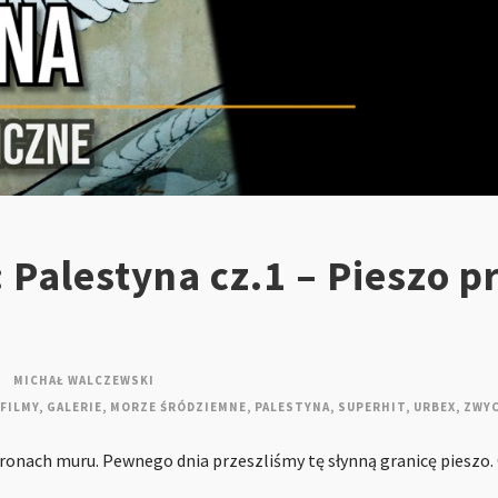
 Palestyna cz.1 – Pieszo p
MICHAŁ WALCZEWSKI
FILMY
,
GALERIE
,
MORZE ŚRÓDZIEMNE
,
PALESTYNA
,
SUPERHIT
,
URBEX
,
ZWYC
stronach muru. Pewnego dnia przeszliśmy tę słynną granicę pieszo.