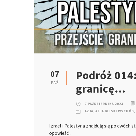
Podróż 014:
07
PAŹ
granicę…
7 PAŹDZIERNIKA 2023
AZJA
,
AZJA BLISKI WSCHÓD
,
Izrael i Palestyna znajdują się po dwóch 
opowieść...