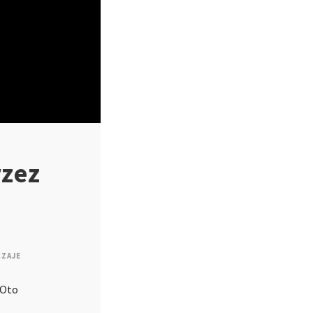
rzez
ZAJE
 Oto