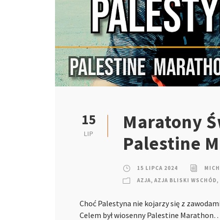
Maratony Św
15
LIP
Palestine 
15 LIPCA 2024
MICH
AZJA
,
AZJA BLISKI WSCHÓD
,
Choć Palestyna nie kojarzy się z zawodam
Celem był wiosenny Palestine Marathon