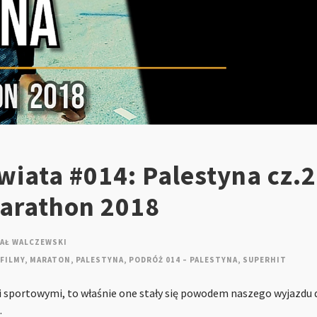
iata #014: Palestyna cz.2
Marathon 2018
AŁ WALCZEWSKI
FILMY
,
MARATON
,
PALESTYNA
,
PODRÓŻ 014 – PALESTYNA
,
SUPERHIT
i sportowymi, to właśnie one stały się powodem naszego wyjazdu d
…