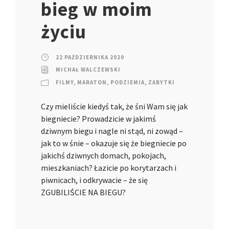
bieg w moim
życiu
22 PAŹDZIERNIKA 2020
MICHAŁ WALCZEWSKI
FILMY
,
MARATON
,
PODZIEMIA
,
ZABYTKI
Czy mieliście kiedyś tak, że śni Wam się jak
biegniecie? Prowadzicie w jakimś
dziwnym biegu i nagle ni stąd, ni zowąd –
jak to w śnie – okazuje się że biegniecie po
jakichś dziwnych domach, pokojach,
mieszkaniach? Łazicie po korytarzach i
piwnicach, i odkrywacie – że się
ZGUBILIŚCIE NA BIEGU?