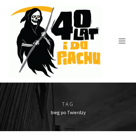
TAG
bieg po Twierdzy