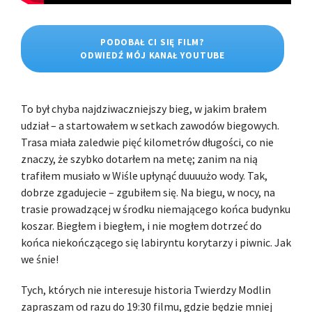
PODOBAŁ CI SIĘ FILM?
ODWIEDŹ MÓJ KANAŁ YOUTUBE
To był chyba najdziwaczniejszy bieg, w jakim brałem
udział – a startowałem w setkach zawodów biegowych.
Trasa miała zaledwie pięć kilometrów długości, co nie
znaczy, że szybko dotarłem na metę; zanim na nią
trafiłem musiało w Wiśle upłynąć duuuużo wody. Tak,
dobrze zgadujecie – zgubiłem się. Na biegu, w nocy, na
trasie prowadzącej w środku niemającego końca budynku
koszar. Biegłem i biegłem, i nie mogłem dotrzeć do
końca niekończącego się labiryntu korytarzy i piwnic. Jak
we śnie!
Tych, których nie interesuje historia Twierdzy Modlin
zapraszam od razu do 19:30 filmu, gdzie będzie mniej