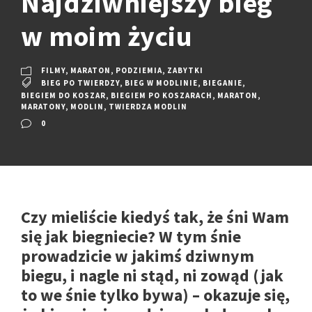
Najdziwniejszy bieg
w moim życiu
FILMY
,
MARATON
,
PODZIEMIA
,
ZABYTKI
BIEG PO TWIERDZY
,
BIEG W MODLINIE
,
BIEGANIE
,
BIEGIEM DO KOSZAR
,
BIEGIEM PO KOSZARACH
,
MARATON
,
MARATONY
,
MODLIN
,
TWIERDZA MODLIN
0
Czy mieliście kiedyś tak, że śni Wam
się jak biegniecie? W tym śnie
prowadzicie w jakimś dziwnym
biegu, i nagle ni stąd, ni zowąd (jak
to we śnie tylko bywa) – okazuje się,