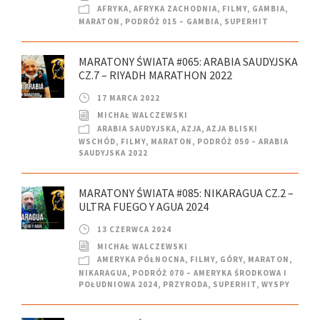
AFRYKA
,
AFRYKA ZACHODNIA
,
FILMY
,
GAMBIA
,
MARATON
,
PODRÓŻ 015 – GAMBIA
,
SUPERHIT
MARATONY ŚWIATA #065: ARABIA SAUDYJSKA
CZ.7 – RIYADH MARATHON 2022
17 MARCA 2022
MICHAŁ WALCZEWSKI
ARABIA SAUDYJSKA
,
AZJA
,
AZJA BLISKI
WSCHÓD
,
FILMY
,
MARATON
,
PODRÓŻ 050 – ARABIA
SAUDYJSKA 2022
MARATONY ŚWIATA #085: NIKARAGUA CZ.2 –
ULTRA FUEGO Y AGUA 2024
13 CZERWCA 2024
MICHAŁ WALCZEWSKI
AMERYKA PÓŁNOCNA
,
FILMY
,
GÓRY
,
MARATON
,
NIKARAGUA
,
PODRÓŻ 070 – AMERYKA ŚRODKOWA I
POŁUDNIOWA 2024
,
PRZYRODA
,
SUPERHIT
,
WYSPY