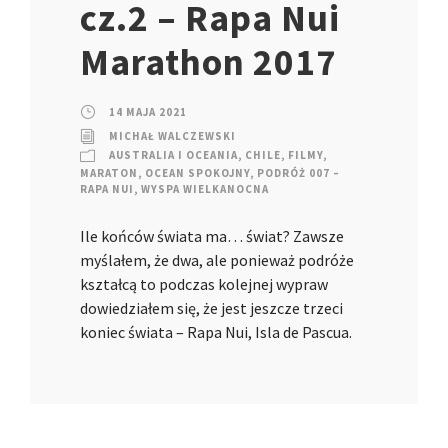
cz.2 – Rapa Nui
Marathon 2017
14 MAJA 2021
MICHAŁ WALCZEWSKI
AUSTRALIA I OCEANIA
,
CHILE
,
FILMY
,
MARATON
,
OCEAN SPOKOJNY
,
PODRÓŻ 007 –
RAPA NUI
,
WYSPA WIELKANOCNA
Ile końców świata ma… świat? Zawsze
myślałem, że dwa, ale ponieważ podróże
kształcą to podczas kolejnej wypraw
dowiedziałem się, że jest jeszcze trzeci
koniec świata – Rapa Nui, Isla de Pascua.