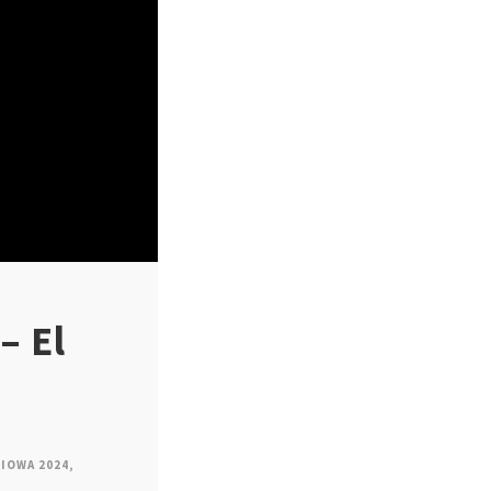
– El
IOWA 2024
,