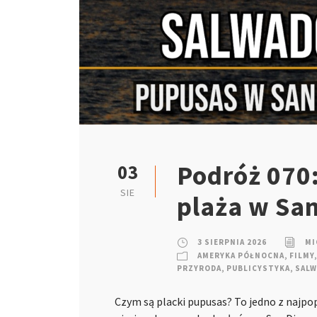
Podróż 070:
03
SIE
plaża w Sa
3 SIERPNIA 2026
MI
AMERYKA PÓŁNOCNA
,
FILMY
,
PRZYRODA
,
PUBLICYSTYKA
,
SAL
Czym są placki pupusas? To jedno z najpo