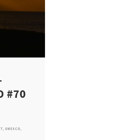
–
O #70
IT
,
UNESCO
,