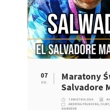
Maratony Św
07
KW.
Salvadore 
7 KWIETNIA 2024
M
AMERYKA PÓŁNOCNA
,
FILMY
,
SALWADOR