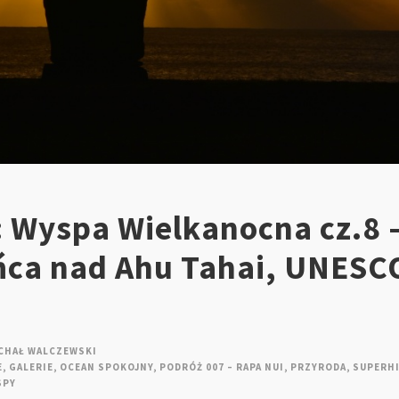
: Wyspa Wielkanocna cz.8 
ńca nad Ahu Tahai, UNESC
CHAŁ WALCZEWSKI
E
,
GALERIE
,
OCEAN SPOKOJNY
,
PODRÓŻ 007 – RAPA NUI
,
PRZYRODA
,
SUPERH
SPY