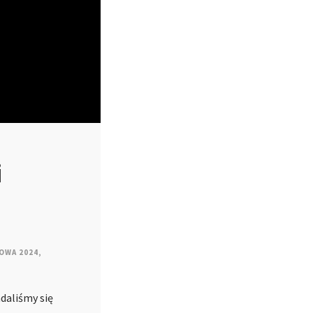
i
OWA 2024
,
daliśmy się