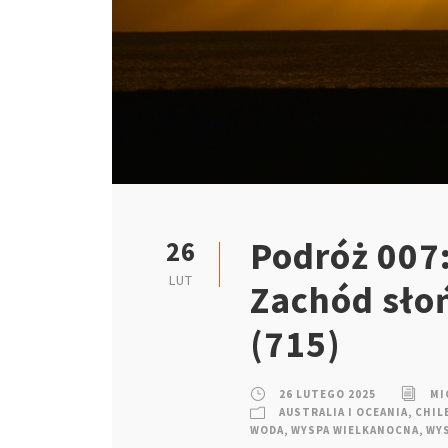
Podróż 007
26
LUT
Zachód sło
(715)
26 LUTEGO 2025
MI
AUSTRALIA I OCEANIA
,
CHIL
WODA
,
WYSPA WIELKANOCNA
,
WY