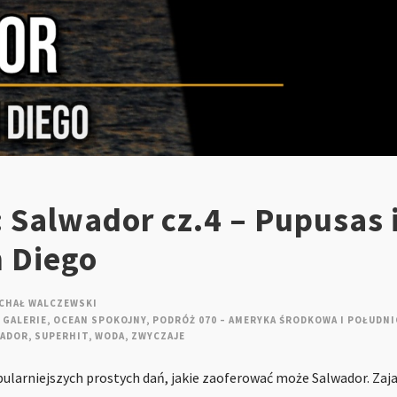
 Salwador cz.4 – Pupusas 
n Diego
CHAŁ WALCZEWSKI
GALERIE
,
OCEAN SPOKOJNY
,
PODRÓŻ 070 – AMERYKA ŚRODKOWA I POŁUDNI
WADOR
,
SUPERHIT
,
WODA
,
ZWYCZAJE
pularniejszych prostych dań, jakie zaoferować może Salwador. Zaja