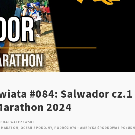
iata #084: Salwador cz.1 
Marathon 2024
ICHAŁ WALCZEWSKI
MARATON
,
OCEAN SPOKOJNY
,
PODRÓŻ 070 – AMERYKA ŚRODKOWA I POŁUDN