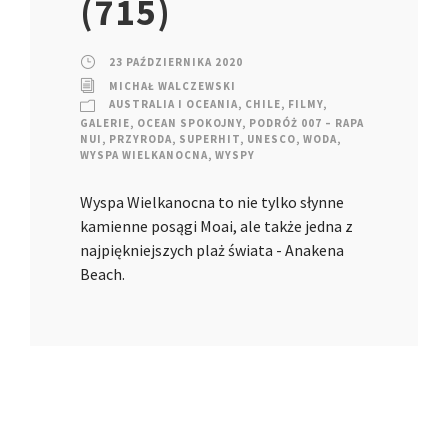
(715)
23 PAŹDZIERNIKA 2020
MICHAŁ WALCZEWSKI
AUSTRALIA I OCEANIA
,
CHILE
,
FILMY
,
GALERIE
,
OCEAN SPOKOJNY
,
PODRÓŻ 007 – RAPA
NUI
,
PRZYRODA
,
SUPERHIT
,
UNESCO
,
WODA
,
WYSPA WIELKANOCNA
,
WYSPY
Wyspa Wielkanocna to nie tylko słynne
kamienne posągi Moai, ale także jedna z
najpiękniejszych plaż świata - Anakena
Beach.