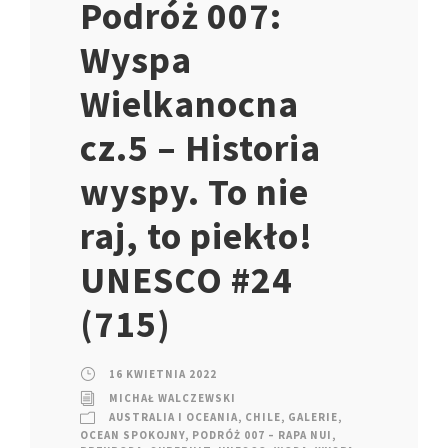
Podróż 007:
Wyspa
Wielkanocna
cz.5 – Historia
wyspy. To nie
raj, to piekło!
UNESCO #24
(715)
16 KWIETNIA 2022
MICHAŁ WALCZEWSKI
AUSTRALIA I OCEANIA
,
CHILE
,
GALERIE
,
OCEAN SPOKOJNY
,
PODRÓŻ 007 – RAPA NUI
,