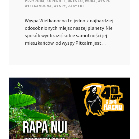
PRZYRODA
,
SUPERHIT
,
UNESCO
,
WODA
,
WYSPA
WIELKANOCNA
,
WYSPY
,
ZABYTKI
Wyspa Wielkanocna to jedno z najbardziej
odosobnionych miejsc naszej planety. Nie
sposób wyobrazić sobie samotności jej
mieszkańców: od wyspy Pitcairn jest…