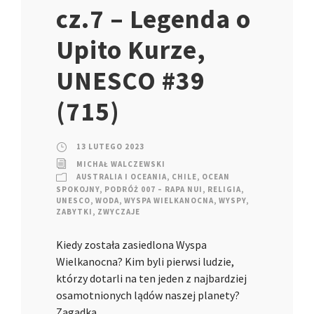
cz.7 – Legenda o
Upito Kurze,
UNESCO #39
(715)
13 LUTEGO 2023
MICHAŁ WALCZEWSKI
AUSTRALIA I OCEANIA
,
CHILE
,
OCEAN
SPOKOJNY
,
PODRÓŻ 007 – RAPA NUI
,
RELIGIA
,
UNESCO
,
WODA
,
WYSPA WIELKANOCNA
,
WYSPY
,
ZABYTKI
,
ZWYCZAJE
Kiedy została zasiedlona Wyspa
Wielkanocna? Kim byli pierwsi ludzie,
którzy dotarli na ten jeden z najbardziej
osamotnionych lądów naszej planety?
Zagadka...