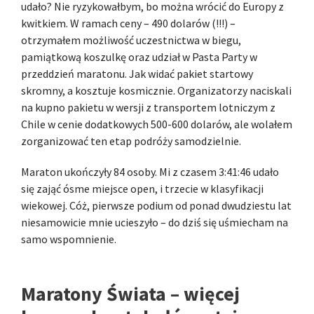
udało? Nie ryzykowałbym, bo można wrócić do Europy z
kwitkiem. W ramach ceny – 490 dolarów (!!!) –
otrzymałem możliwość uczestnictwa w biegu,
pamiątkową koszulkę oraz udział w Pasta Party w
przeddzień maratonu. Jak widać pakiet startowy
skromny, a kosztuje kosmicznie. Organizatorzy naciskali
na kupno pakietu w wersji z transportem lotniczym z
Chile w cenie dodatkowych 500-600 dolarów, ale wolałem
zorganizować ten etap podróży samodzielnie.
Maraton ukończyły 84 osoby. Mi z czasem 3:41:46 udało
się zająć ósme miejsce open, i trzecie w klasyfikacji
wiekowej. Cóż, pierwsze podium od ponad dwudziestu lat
niesamowicie mnie ucieszyło – do dziś się uśmiecham na
samo wspomnienie.
Maratony Świata – więcej