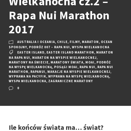
Wielkanocna cz.2 –
Rapa Nui Marathon
2017
AUSTRALIA I OCEANIA
,
CHILE
,
FILMY
,
MARATON
,
OCEAN
SPOKOJNY
,
PODRÓŻ 007 – RAPA NUI
,
WYSPA WIELKANOCNA
EASTER ISLAND
,
EASTER ISLAND MARATHON
,
MARATON
NA RAPA NUI
,
MARATON NA WYSPIE WIELKANOCNEJ
,
MARATONY NA ŚWIECIE
,
MARATONY ŚWIATA
,
MOAI
,
PODRÓŻ
NA WYSPĘ WIELKANOCNĄ
,
POSĄGI MOAI
,
RAPA NUI
,
RAPA NUI
MARATHON
,
RAPANUI
,
WAKACJE NA WYSPIE WIELKANOCNEJ
,
WYPRAWA NA PACYFIK
,
WYPRAWA NA WYSPĘ WIELKANOCNĄ
,
WYSPA WIELKANOCNA
,
ZAGRANICZNE MARATONY
0
Ile końców świata ma… świat?