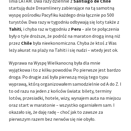
linia LATAM. Dwa razy dziennie z
Santiago de Chile
startują duże Dreamlinery zabierające na tą samotną
wyspę pośrodku Pacyfiku każdego dnia łącznie po 500
turystów. Dwa razy w tygodniu odbywają się loty także z
Tahiti
, i chyba raz w tygodniu z
Peru
– ale te połączenia
były o tyle droższe, że podróż na maraton drogą inną niż
przez
Chile
była nieekonomiczna. Chyba że ktoś z Was
leży akurat na plaży na Tahiti i się nudzi – wtedy jest ok.
Wyprawa na Wyspę Wielkanocną była dla mnie
wyjątkowa i to z kilku powodów. Po pierwsze jest bardzo
droga. Po drugie zaś była pierwszą moją tego typu
wyprawą, którą organizowałem samodzielnie od A do Z. I
to od razu na jeden z końców świata: bilety, terminy
lotów, przesiadki, hotele, wizy, wynajem auta na miejscu
oraz start w maratonie – wszystko ogarniałem sam. I
okazało się, że daję radę – choć jak to zawsze za
pierwszym razem bez nerwów się nie obyło.