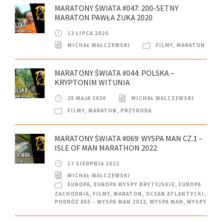
MARATONY ŚWIATA #047: 200-SETNY
MARATON PAWŁA ŻUKA 2020
13 LIPCA 2020
MICHAŁ WALCZEWSKI
FILMY
,
MARATON
MARATONY ŚWIATA #044: POLSKA –
KRYPTONIM WITUNIA
25 MAJA 2020
MICHAŁ WALCZEWSKI
FILMY
,
MARATON
,
PRZYRODA
MARATONY ŚWIATA #069: WYSPA MAN CZ.1 –
ISLE OF MAN MARATHON 2022
17 SIERPNIA 2022
MICHAŁ WALCZEWSKI
EUROPA
,
EUROPA WYSPY BRYTYJSKIE
,
EUROPA
ZACHODNIA
,
FILMY
,
MARATON
,
OCEAN ATLANTYCKI
,
PODRÓŻ 055 – WYSPA MAN 2022
,
WYSPA MAN
,
WYSPY