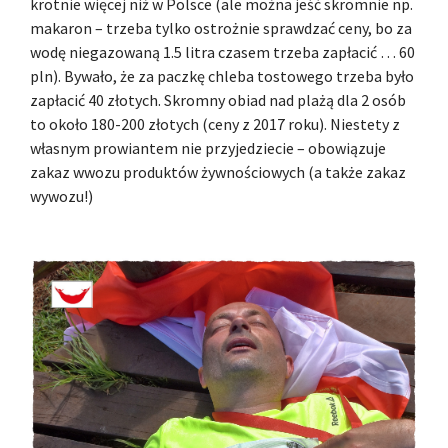
krotnie więcej niż w Polsce (ale można jeść skromnie np.
makaron – trzeba tylko ostrożnie sprawdzać ceny, bo za
wodę niegazowaną 1.5 litra czasem trzeba zapłacić … 60
pln). Bywało, że za paczkę chleba tostowego trzeba było
zapłacić 40 złotych. Skromny obiad nad plażą dla 2 osób
to około 180-200 złotych (ceny z 2017 roku). Niestety z
własnym prowiantem nie przyjedziecie – obowiązuje
zakaz wwozu produktów żywnościowych (a także zakaz
wywozu!)