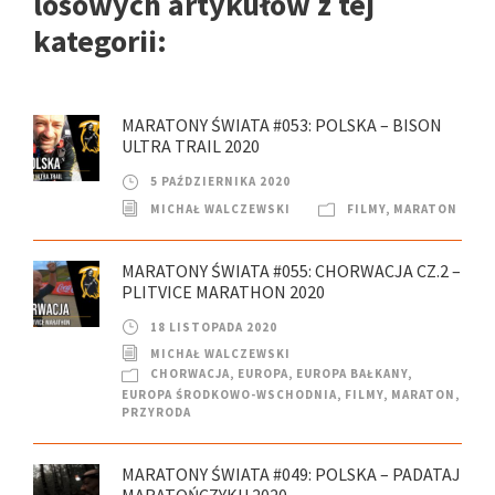
losowych artykułów z tej
kategorii:
MARATONY ŚWIATA #053: POLSKA – BISON
ULTRA TRAIL 2020
5 PAŹDZIERNIKA 2020
MICHAŁ WALCZEWSKI
FILMY
,
MARATON
MARATONY ŚWIATA #055: CHORWACJA CZ.2 –
PLITVICE MARATHON 2020
18 LISTOPADA 2020
MICHAŁ WALCZEWSKI
CHORWACJA
,
EUROPA
,
EUROPA BAŁKANY
,
EUROPA ŚRODKOWO-WSCHODNIA
,
FILMY
,
MARATON
,
PRZYRODA
MARATONY ŚWIATA #049: POLSKA – PADATAJ
MARATOŃCZYKU 2020