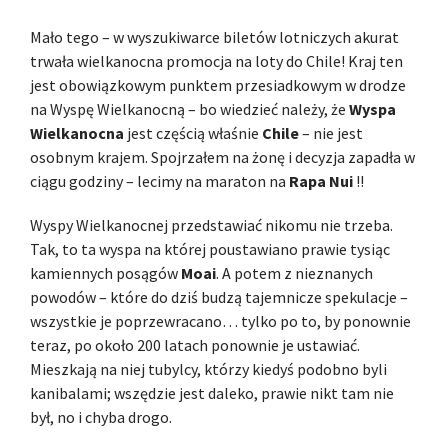
Mało tego – w wyszukiwarce biletów lotniczych akurat
trwała wielkanocna promocja na loty do Chile! Kraj ten
jest obowiązkowym punktem przesiadkowym w drodze
na Wyspę Wielkanocną – bo wiedzieć należy, że
Wyspa
Wielkanocna
jest częścią właśnie
Chile
– nie jest
osobnym krajem. Spojrzałem na żonę i decyzja zapadła w
ciągu godziny – lecimy na maraton na
Rapa Nui
!!
Wyspy Wielkanocnej przedstawiać nikomu nie trzeba.
Tak, to ta wyspa na której poustawiano prawie tysiąc
kamiennych posągów
Moai
. A potem z nieznanych
powodów – które do dziś budzą tajemnicze spekulacje –
wszystkie je poprzewracano… tylko po to, by ponownie
teraz, po około 200 latach ponownie je ustawiać.
Mieszkają na niej tubylcy, którzy kiedyś podobno byli
kanibalami; wszędzie jest daleko, prawie nikt tam nie
był, no i chyba drogo.