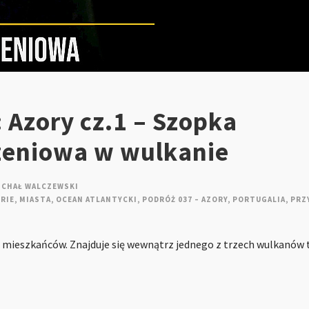
 Azory cz.1 – Szopka
eniowa w wulkanie
ICHAŁ WALCZEWSKI
RIE
,
MIASTA
,
OCEAN ATLANTYCKI
,
PODRÓŻ 037 – AZORY
,
PORTUGALIA
,
PRZ
00 mieszkańców. Znajduje się wewnątrz jednego z trzech wulkanów