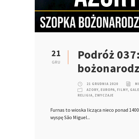
Podróż 037:
21
GRU
bożonarodz
21 GRUDNIA 2020
M
AZORY
,
EUROPA
,
FILMY
,
GALE
RELIGIA
,
ZWYCZAJE
Furnas to wioska licząca nieco ponad 14
wyspę São Miguel...