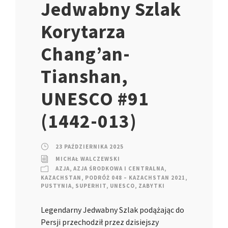
Jedwabny Szlak
Korytarza
Chang’an-
Tianshan,
UNESCO #91
(1442-013)
23 PAŹDZIERNIKA 2025
MICHAŁ WALCZEWSKI
AZJA
,
AZJA ŚRODKOWA I CENTRALNA
,
KAZACHSTAN
,
PODRÓŻ 048 – KAZACHSTAN 2021
,
PUSTYNIA
,
SUPERHIT
,
UNESCO
,
ZABYTKI
Legendarny Jedwabny Szlak podążając do
Persji przechodził przez dzisiejszy