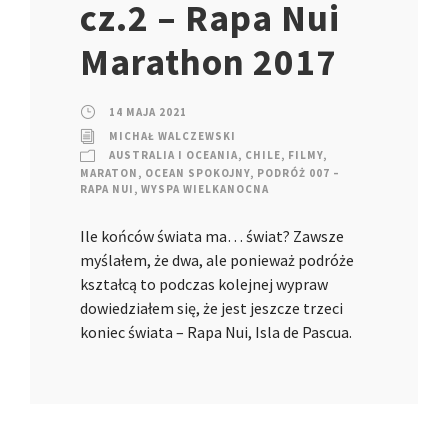
cz.2 – Rapa Nui
Marathon 2017
14 MAJA 2021
MICHAŁ WALCZEWSKI
AUSTRALIA I OCEANIA
,
CHILE
,
FILMY
,
MARATON
,
OCEAN SPOKOJNY
,
PODRÓŻ 007 –
RAPA NUI
,
WYSPA WIELKANOCNA
Ile końców świata ma… świat? Zawsze
myślałem, że dwa, ale ponieważ podróże
kształcą to podczas kolejnej wypraw
dowiedziałem się, że jest jeszcze trzeci
koniec świata – Rapa Nui, Isla de Pascua.