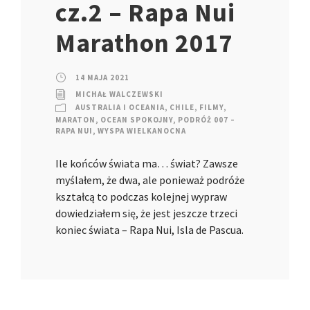
cz.2 – Rapa Nui
Marathon 2017
14 MAJA 2021
MICHAŁ WALCZEWSKI
AUSTRALIA I OCEANIA
,
CHILE
,
FILMY
,
MARATON
,
OCEAN SPOKOJNY
,
PODRÓŻ 007 –
RAPA NUI
,
WYSPA WIELKANOCNA
Ile końców świata ma… świat? Zawsze
myślałem, że dwa, ale ponieważ podróże
kształcą to podczas kolejnej wypraw
dowiedziałem się, że jest jeszcze trzeci
koniec świata – Rapa Nui, Isla de Pascua.