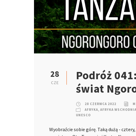
Podróż 041:
28
CZE
świat Ngor
28 CZERWCA 2022
M
AFRYKA
,
AFRYKA WSCHODNI
UNESCO
Wyobraźcie sobie górę. Taką dużą - cztery