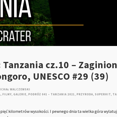
 Tanzania cz.10 – Zaginio
ongoro, UNESCO #29 (39)
ICHAŁ WALCZEWSKI
A
,
FILMY
,
GALERIE
,
PODRÓŻ 041 – TANZANIA 2021
,
PRZYRODA
,
SUPERHIT
,
TA
, pięć kilometrów wysokości. I pewnego dnia ta wielka góra wylatu