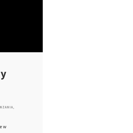
ny
NZANIA
,
je w