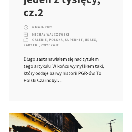
cz.2
6 MAJA 2021
MICHAŁ WALCZEWSKI
GALERIE
,
POLSKA
,
SUPERHIT
,
URBEX
,
ZABYTKI
,
ZWYCZAJE
Długo zastanawiałem się nad tytułem
tego artykułu. W końcu wymyśliłem taki,
który oddaje barwy historii PGR-ów. To
Polski Czarnobyl…