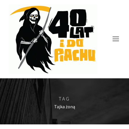
TAG
Tajka żoną