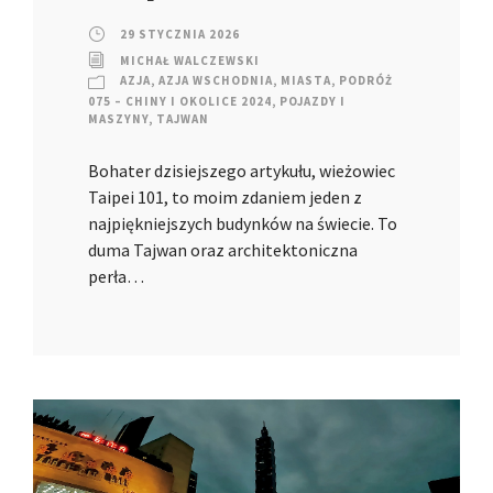
29 STYCZNIA 2026
MICHAŁ WALCZEWSKI
AZJA
,
AZJA WSCHODNIA
,
MIASTA
,
PODRÓŻ
075 – CHINY I OKOLICE 2024
,
POJAZDY I
MASZYNY
,
TAJWAN
Bohater dzisiejszego artykułu, wieżowiec
Taipei 101, to moim zdaniem jeden z
najpiękniejszych budynków na świecie. To
duma Tajwan oraz architektoniczna
perła…