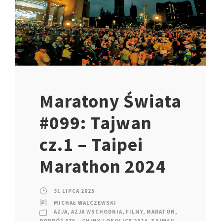
Maratony Świata
#099: Tajwan
cz.1 – Taipei
Marathon 2024
31 LIPCA 2025
MICHAŁ WALCZEWSKI
AZJA
,
AZJA WSCHODNIA
,
FILMY
,
MARATON
,
PODRÓŻ 075 – CHINY I OKOLICE 2024
,
TAJWAN