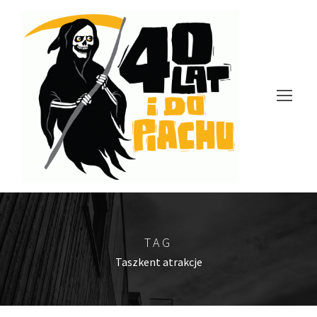
TAG
Taszkent atrakcje