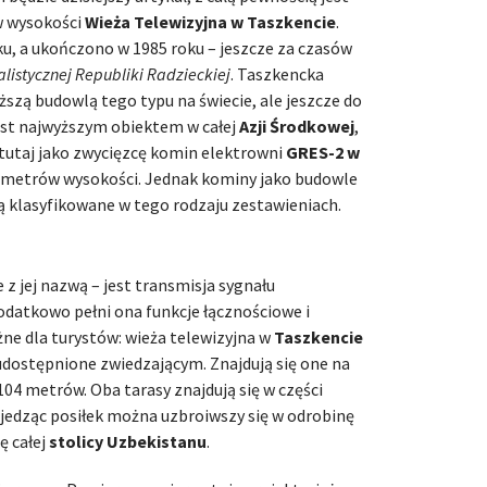
w wysokości
Wieża Telewizyjna w Taszkencie
.
, a ukończono w 1985 roku – jeszcze za czasów
alistycznej Republiki Radzieckiej
. Taszkencka
ższą budowlą tego typu na świecie, ale jeszcze do
jest najwyższym obiektem w całej
Azji Środkowej
,
 tutaj jako zwycięzcę komin elektrowni
GRES-2 w
7 metrów wysokości. Jednak kominy jako budowle
są klasyfikowane w tego rodzaju zestawieniach.
 z jej nazwą – jest transmisja sygnału
odatkowo pełni ona funkcje łącznościowe i
e dla turystów: wieża telewizyjna w
Taszkencie
dostępnione zwiedzającym. Znajdują się one na
04 metrów. Oba tarasy znajdują się w części
 jedząc posiłek można uzbroiwszy się w odrobinę
ę całej
stolicy Uzbekistanu
.