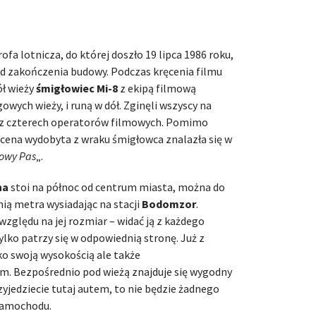
ofa lotnicza, do której doszło 19 lipca 1986 roku,
 od zakończenia budowy. Podczas kręcenia filmu
ł wieży
śmigłowiec Mi-8
z ekipą filmową
gowych wieży, i runą w dół. Zginęli wszyscy na
az czterech operatorów filmowych. Pomimo
scena wydobyta z wraku śmigłowca znalazła się w
owy Pas
„.
na
stoi na północ od centrum miasta, można do
nią metra wysiadając na stacji
Bodomzor
.
 względu na jej rozmiar – widać ją z każdego
tylko patrzy się w odpowiednią stronę. Już z
ko swoją wysokością ale także
m. Bezpośrednio pod wieżą znajduje się wygodny
rzyjedziecie tutaj autem, to nie będzie żadnego
samochodu.