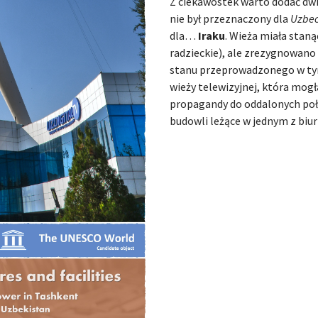
Z ciekawostek warto dodać dwi
nie był przeznaczony dla
Uzbec
dla…
Iraku
. Wieża miała stan
radzieckie), ale zrezygnowan
stanu przeprowadzonego w tym 
wieży telewizyjnej, która mog
propagandy do oddalonych po
budowli leżące w jednym z biu