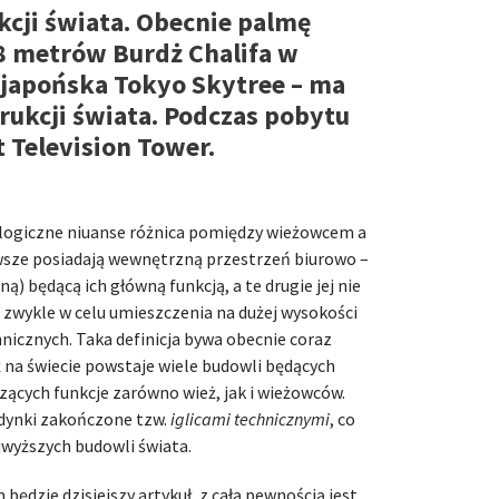
kcji świata. Obecnie palmę
8 metrów Burdż Chalifa w
 – japońska Tokyo Skytree – ma
rukcji świata. Podczas pobytu
 Television Tower.
ologiczne niuanse różnica pomiędzy wieżowcem a
erwsze posiadają wewnętrzną przestrzeń biurowo –
ą) będącą ich główną funkcją, a te drugie jej nie
 zwykle w celu umieszczenia na dużej wysokości
nicznych. Taka definicja bywa obecnie coraz
 na świecie powstaje wiele budowli będących
zących funkcje zarówno wież, jak i wieżowców.
dynki zakończone tzw.
iglicami technicznymi
, co
jwyższych budowli świata.
 będzie dzisiejszy artykuł, z całą pewnością jest