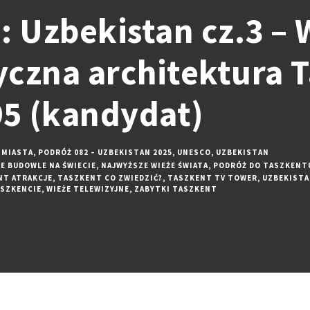
 Uzbekistan cz.3 – W
czna architektura 
5 (kandydat)
MIASTA
,
PODRÓŻ 082 – UZBEKISTAN 2025
,
UNESCO
,
UZBEKISTAN
E BUDOWLE NA ŚWIECIE
,
NAJWYŻSZE WIEŻE ŚWIATA
,
PODRÓŻ DO TASZKENT
NT ATRAKCJE
,
TASZKENT CO ZWIEDZIĆ?
,
TASZKENT TV TOWER
,
UZBEKIST
ASZKENCIE
,
WIEŻE TELEWIZYJNE
,
ZABYTKI TASZKENT