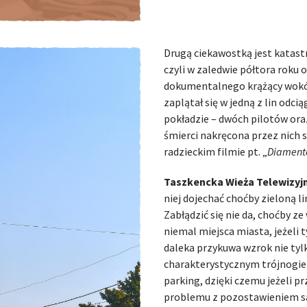
Drugą ciekawostką jest katastr
czyli w zaledwie półtora roku
dokumentalnego krążący wokó
zaplątał się w jedną z lin odcią
pokładzie – dwóch pilotów or
śmierci nakręcona przez nich 
radzieckim filmie pt. „
Diament
Taszkencka Wieża Telewizyj
niej dojechać choćby zieloną li
Zabłądzić się nie da, choćby ze
niemal miejsca miasta, jeżeli 
daleka przykuwa wzrok nie tyl
charakterystycznym trójnogie
parking, dzięki czemu jeżeli p
problemu z pozostawieniem 