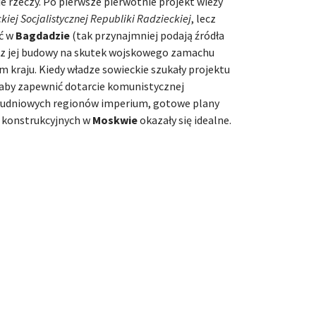
e rzeczy. Po pierwsze pierwotnie projekt wieży
kiej Socjalistycznej Republiki Radzieckiej
, lecz
ąć w
Bagdadzie
(tak przynajmniej podają źródła
o z jej budowy na skutek wojskowego zamachu
kraju. Kiedy władze sowieckie szukały projektu
łaby zapewnić dotarcie komunistycznej
łudniowych regionów imperium, gotowe plany
r konstrukcyjnych w
Moskwie
okazały się idealne.