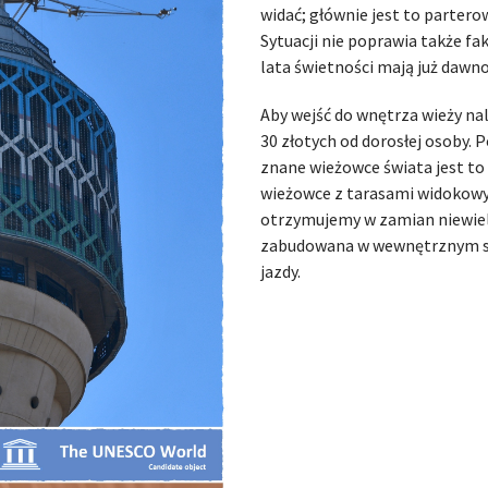
widać; głównie jest to parter
Sytuacji nie poprawia także f
lata świetności mają już dawno
Aby wejść do wnętrza wieży nal
30 złotych od dorosłej osoby.
znane wieżowce świata jest to
wieżowce z tarasami widokowy
otrzymujemy w zamian niewiele
zabudowana w wewnętrznym szyb
jazdy.