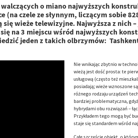
li walczących o miano najwyższych konstru
 (na czele ze słynnym, liczącym sobie 82
ją się wieże telewizyjne. Najwyższa z nich
 się na 3 miejscu wśród najwyższych konst
edzić jeden z takich olbrzymów: Tashkent
Nie wnikając zbytnio w techn
wieżą jest dość prosta: te pi
usługową (często też mieszkaln
posiadają; wieże wznoszone są
różnego rodzaju urządzeń tech
bardziej problematyczna, gdyż
hybrydami obu rozwiązań – łąc
Przykładem tego mogą być bu
staje się standardem wśród na
Całe szczęście obiekt, o którym