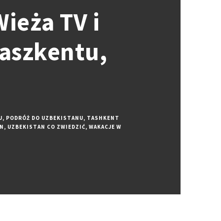
ieża TV i
Taszkentu,
U
,
PODRÓŻ DO UZBEKISTANU
,
TASHKENT
AN
,
UZBEKISTAN CO ZWIEDZIĆ
,
WAKACJE W