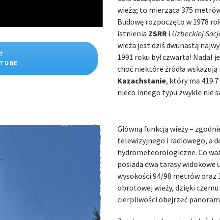
wieżą; to mierząca 375 metró
Budowę rozpoczęto w 1978 roku
istnienia
ZSRR
i
Uzbeckiej Socj
wieża jest dziś dwunastą najwy
?
1991 roku był czwarta! Nadal 
UTUBE
choć niektóre źródła wskazują
Kazachstanie
, który ma 419.
nieco innego typu zwykle nie 
Główną funkcją wieży – zgodnie
telewizyjnego i radiowego, a d
hydrometeorologiczne. Co ważn
posiada dwa tarasy widokowe u
wysokości 94/98 metrów oraz 1
obrotowej wieży, dzięki czemu
cierpliwości obejrzeć panoram