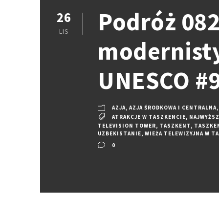
Podróż 082:
26
LIS
modernisty
UNESCO #9
AZJA
,
AZJA ŚRODKOWA I CENTRALNA
,
ATRAKCJE W TASZKENCIE
,
NAJWYŻSZ
TELEVISION TOWER
,
TASZKENT
,
TASZKE
UZBEKISTANIE
,
WIEŻA TELEWIZYJNA W T
0