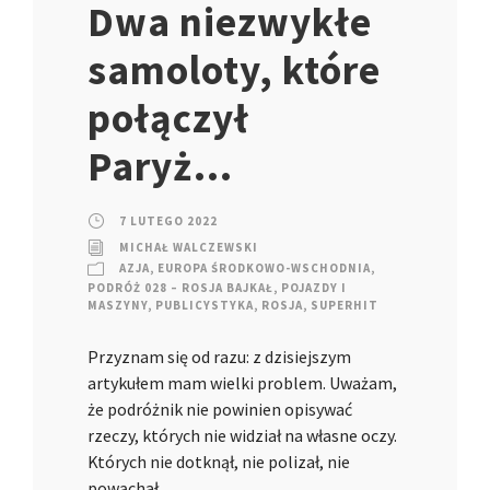
Dwa niezwykłe
samoloty, które
połączył
Paryż…
7 LUTEGO 2022
MICHAŁ WALCZEWSKI
AZJA
,
EUROPA ŚRODKOWO-WSCHODNIA
,
PODRÓŻ 028 – ROSJA BAJKAŁ
,
POJAZDY I
MASZYNY
,
PUBLICYSTYKA
,
ROSJA
,
SUPERHIT
Przyznam się od razu: z dzisiejszym
artykułem mam wielki problem. Uważam,
że podróżnik nie powinien opisywać
rzeczy, których nie widział na własne oczy.
Których nie dotknął, nie polizał, nie
powąchał.