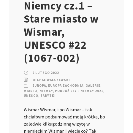
Niemcy cz.1 –
Stare miasto w
Wismar,
UNESCO #22
(1067-002)
9 LUTEGO 2022
MICHAŁ WALCZEWSKI
EUROPA
,
EUROPA ZACHODNIA
,
GALERIE
,
MIASTA
,
NIEMCY
,
PODRÓŻ 047 – NIEMCY 2021
,
UNESCO
,
ZABYTKI
Wismar Wismar, i po Wismar – tak
chciałbym podsumować moją krótką, bo
zaledwie kilkugodzinną wizytę w
niemieckim Wismar. I wiecie co? Tak