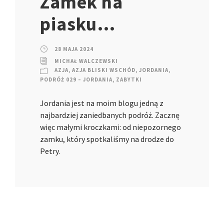
Zamek na
piasku…
28 MAJA 2024
MICHAŁ WALCZEWSKI
AZJA
,
AZJA BLISKI WSCHÓD
,
JORDANIA
,
PODRÓŻ 029 – JORDANIA
,
ZABYTKI
Jordania jest na moim blogu jedną z
najbardziej zaniedbanych podróż. Zacznę
więc małymi kroczkami: od niepozornego
zamku, który spotkaliśmy na drodze do
Petry.