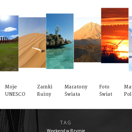
Moje
Zamki
Maratony
Foto
Ma
UNESCO
Ruiny
Świata
Świat
Pol
TAG
Weekend w Rzymie