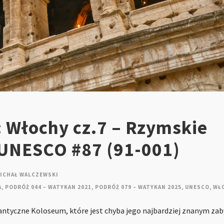
: Włochy cz.7 – Rzymskie
UNESCO #87 (91-001)
ICHAŁ WALCZEWSKI
A
,
PODRÓŻ 044 – WATYKAN 2021
,
PODRÓŻ 079 – WATYKAN 2025
,
UNESCO
,
WŁ
i antyczne Koloseum, które jest chyba jego najbardziej znanym za