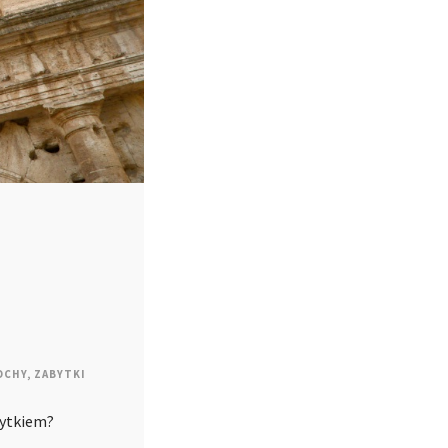
OCHY
,
ZABYTKI
bytkiem?