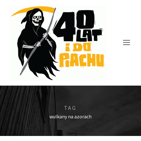
TAG
wulkany na azorach