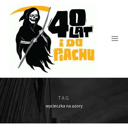
TAG
wycieczka na azory