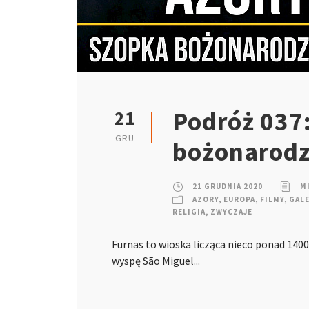
Podróż 037:
21
GRU
bożonarodz
21 GRUDNIA 2020
M
AZORY
,
EUROPA
,
FILMY
,
GALE
RELIGIA
,
ZWYCZAJE
Furnas to wioska licząca nieco ponad 14
wyspę São Miguel...