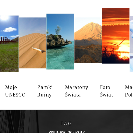
Moje
Zamki
Maratony
Foto
Ma
UNESCO
Ruiny
Świata
Świat
Pol
TAG
wyprawa na azory