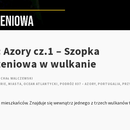
 Azory cz.1 – Szopka
eniowa w wulkanie
ICHAŁ WALCZEWSKI
RIE
,
MIASTA
,
OCEAN ATLANTYCKI
,
PODRÓŻ 037 – AZORY
,
PORTUGALIA
,
PRZ
00 mieszkańców. Znajduje się wewnątrz jednego z trzech wulkanów