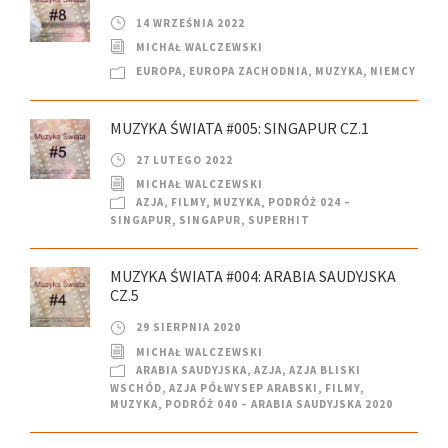
14 WRZEŚNIA 2022
MICHAŁ WALCZEWSKI
EUROPA
,
EUROPA ZACHODNIA
,
MUZYKA
,
NIEMCY
MUZYKA ŚWIATA #005: SINGAPUR CZ.1
27 LUTEGO 2022
MICHAŁ WALCZEWSKI
AZJA
,
FILMY
,
MUZYKA
,
PODRÓŻ 024 –
SINGAPUR
,
SINGAPUR
,
SUPERHIT
MUZYKA ŚWIATA #004: ARABIA SAUDYJSKA
CZ.5
29 SIERPNIA 2020
MICHAŁ WALCZEWSKI
ARABIA SAUDYJSKA
,
AZJA
,
AZJA BLISKI
WSCHÓD
,
AZJA PÓŁWYSEP ARABSKI
,
FILMY
,
MUZYKA
,
PODRÓŻ 040 – ARABIA SAUDYJSKA 2020