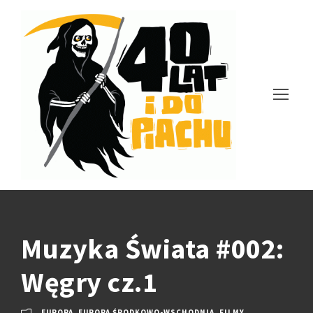
Muzyka Świata #002:
Węgry cz.1
EUROPA
,
EUROPA ŚRODKOWO-WSCHODNIA
,
FILMY
,