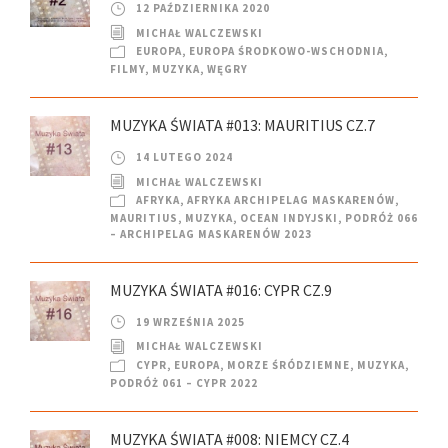
12 PAŹDZIERNIKA 2020
MICHAŁ WALCZEWSKI
EUROPA
,
EUROPA ŚRODKOWO-WSCHODNIA
,
FILMY
,
MUZYKA
,
WĘGRY
MUZYKA ŚWIATA #013: MAURITIUS CZ.7
14 LUTEGO 2024
MICHAŁ WALCZEWSKI
AFRYKA
,
AFRYKA ARCHIPELAG MASKARENÓW
,
MAURITIUS
,
MUZYKA
,
OCEAN INDYJSKI
,
PODRÓŻ 066
– ARCHIPELAG MASKARENÓW 2023
MUZYKA ŚWIATA #016: CYPR CZ.9
19 WRZEŚNIA 2025
MICHAŁ WALCZEWSKI
CYPR
,
EUROPA
,
MORZE ŚRÓDZIEMNE
,
MUZYKA
,
PODRÓŻ 061 – CYPR 2022
MUZYKA ŚWIATA #008: NIEMCY CZ.4