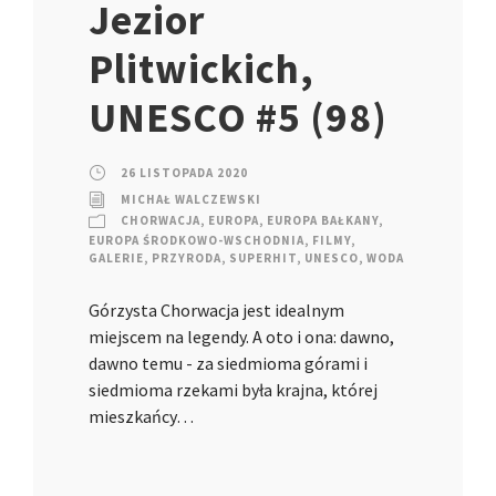
Jezior
Plitwickich,
UNESCO #5 (98)
26 LISTOPADA 2020
MICHAŁ WALCZEWSKI
CHORWACJA
,
EUROPA
,
EUROPA BAŁKANY
,
EUROPA ŚRODKOWO-WSCHODNIA
,
FILMY
,
GALERIE
,
PRZYRODA
,
SUPERHIT
,
UNESCO
,
WODA
Górzysta Chorwacja jest idealnym
miejscem na legendy. A oto i ona: dawno,
dawno temu - za siedmioma górami i
siedmioma rzekami była krajna, której
mieszkańcy…