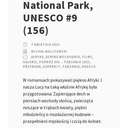
National Park,
UNESCO #9
(156)
7 KWIETNIA 2021
MICHAŁ WALCZEWSKI
AFRYKA
,
AFRYKA WSCHODNIA
,
FILMY
,
GALERIE
,
PODRÓŻ 041 – TANZANIA 2021
,
PRZYRODA
,
SUPERHIT
,
TANZANIA
,
UNESCO
W romansach pokazywali piękno Afryki. I
nasza Lucy na taką właśnie Afrykę była
przygotowana. Zapierające dech w
piersiach wschody słońca, zwierzęta
noszące w trąbach kwiaty, piękni
młodzieńcy o muskularnej budowie –
przepełnieni męskością i czcią do kobiet.