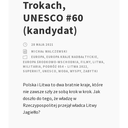
Trokach,
UNESCO #60
(kandydat)
28 MAJA 2021
MICHAŁ WALCZEWSKI
EUROPA
,
EUROPA KRAJE NADBAŁTYCKIE
,
EUROPA ŚRODKOWO-WSCHODNIA
,
FILMY
,
LITWA
,
MILITARIA
,
PODRÓŻ 054 – LITWA 2022
,
SUPERHIT
,
UNESCO
,
WODA
,
WYSPY
,
ZABYTKI
Polska i Litwa to dwa bratnie kraje, które
nie zawsze szły ze sobą krok w krok. Jak
doszło do tego, że władzę w
Rzeczypospolitej przejął władca Litwy
Jagiełło?