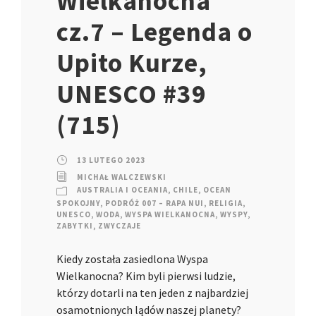
Wielkanocna
cz.7 – Legenda o
Upito Kurze,
UNESCO #39
(715)
13 LUTEGO 2023
MICHAŁ WALCZEWSKI
AUSTRALIA I OCEANIA
,
CHILE
,
OCEAN
SPOKOJNY
,
PODRÓŻ 007 – RAPA NUI
,
RELIGIA
,
UNESCO
,
WODA
,
WYSPA WIELKANOCNA
,
WYSPY
,
ZABYTKI
,
ZWYCZAJE
Kiedy została zasiedlona Wyspa
Wielkanocna? Kim byli pierwsi ludzie,
którzy dotarli na ten jeden z najbardziej
osamotnionych lądów naszej planety?