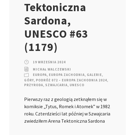
Tektoniczna
Sardona,
UNESCO #63
(1179)
19 WRZEŚNIA 2024
MICHAŁ WALCZEWSKI
EUROPA
,
EUROPA ZACHODNIA
,
GALERIE
,
GÓRY
,
PODRÓŻ 072 – EUROPA ZACHODNIA 2024
,
PRZYRODA
,
SZWAJCARIA
,
UNESCO
Pierwszy raz z geologią zetknąłem się w
komiksie „Tytus, Romek i Atomek” w 1982
roku. Czterdzieści lat później w Szwajcaria
zwiedziłem Arena Tektoniczna Sardona