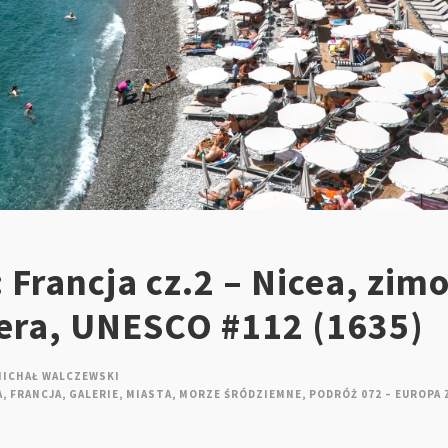
 Francja cz.2 – Nicea, zim
iera, UNESCO #112 (1635)
MICHAŁ WALCZEWSKI
A
,
FRANCJA
,
GALERIE
,
MIASTA
,
MORZE ŚRÓDZIEMNE
,
PODRÓŻ 072 – EUROPA