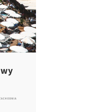
owy
 ZACHODNIA