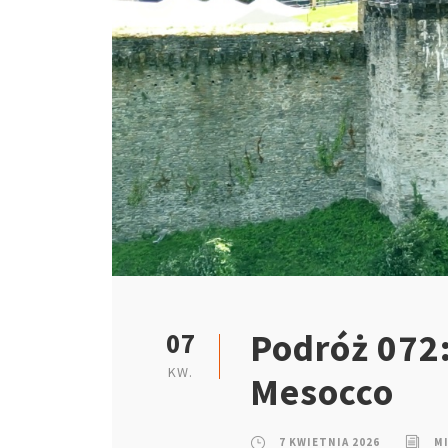
Podróż 072:
07
KW.
Mesocco
7 KWIETNIA 2026
M