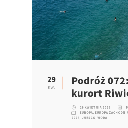
Podróż 072:
29
KW.
kurort Riw
29 KWIETNIA 2026
EUROPA
,
EUROPA ZACHODNI
2024
,
UNESCO
,
WODA