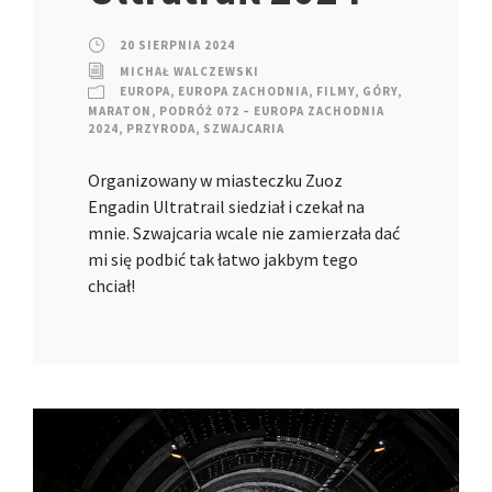
20 SIERPNIA 2024
MICHAŁ WALCZEWSKI
EUROPA
,
EUROPA ZACHODNIA
,
FILMY
,
GÓRY
,
MARATON
,
PODRÓŻ 072 – EUROPA ZACHODNIA
2024
,
PRZYRODA
,
SZWAJCARIA
Organizowany w miasteczku Zuoz
Engadin Ultratrail siedział i czekał na
mnie. Szwajcaria wcale nie zamierzała dać
mi się podbić tak łatwo jakbym tego
chciał!