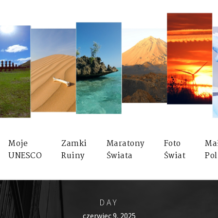
Moje
Zamki
Maratony
Foto
Ma
UNESCO
Ruiny
Świata
Świat
Pol
DAY
czerwiec 9, 2025