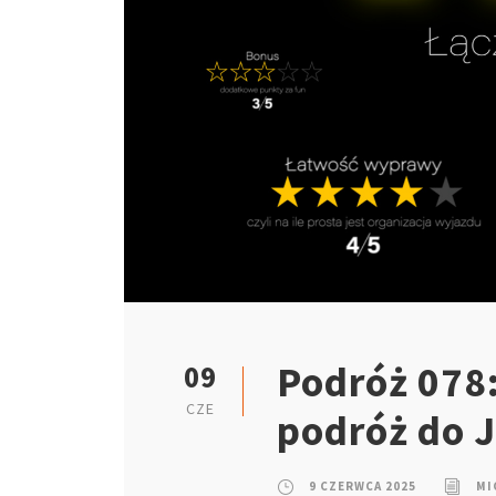
Podróż 078:
09
CZE
podróż do J
9 CZERWCA 2025
MI