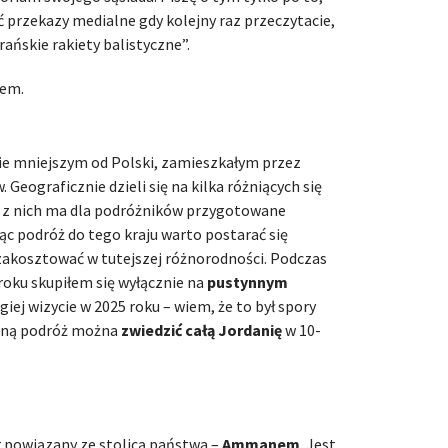
ć przekazy medialne gdy kolejny raz przeczytacie,
rańskie rakiety balistyczne”.
łem.
nie mniejszym od Polski, zamieszkałym przez
Geograficznie dzieli się na kilka różniących się
y z nich ma dla podróżników przygotowane
ąc podróż do tego kraju warto postarać się
 zakosztować w tutejszej różnorodności. Podczas
roku skupiłem się wyłącznie na
pustynnym
ugiej wizycie w 2025 roku – wiem, że to był spory
ywną podróż można
zwiedzić całą Jordanię
w 10-
 powiązany ze stolicą państwa –
Ammanem
. Jest