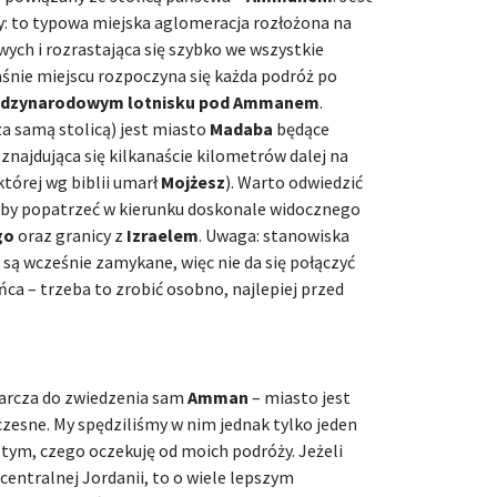
ny: to typowa miejska aglomeracja rozłożona na
ch i rozrastająca się szybko we wszystkie
aśnie miejscu rozpoczyna się każda podróż po
ędzynarodowym lotnisku pod Ammanem
.
a samą stolicą) jest miasto
Madaba
będące
znajdująca się kilkanaście kilometrów dalej na
której wg biblii umarł
Mojżesz
). Warto odwiedzić
, by popatrzeć w kierunku doskonale widocznego
go
oraz granicy z
Izraelem
. Uwaga: stanowiska
są wcześnie zamykane, więc nie da się połączyć
ca – trzeba to zrobić osobno, najlepiej przed
arcza do zwiedzenia sam
Amman
– miasto jest
zesne. My spędziliśmy w nim jednak tylko jeden
ą tym, czego oczekuję od moich podróży. Jeżeli
 centralnej Jordanii, to o wiele lepszym