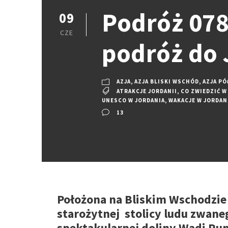
Podróż 078:
09
CZE
podróż do 
AZJA
,
AZJA BLISKI WSCHÓD
,
AZJA PÓ
ATRAKCJE JORDANII
,
CO ZWIEDZIĆ W
UNESCO W JORDANIA
,
WAKACJE W JORDAN
13
Położona na Bliskim Wschodzie
starożytnej stolicy ludu zwane
spektakularnej doliny Wadi Rum