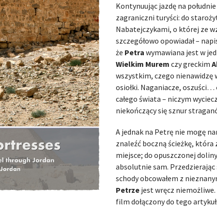
Kontynuując jazdę na południe
zagraniczni turyści: do staroż
Nabatejczykami, o której ze wz
szczegółowo opowiadał – napis
że
Petra
wymawiana jest w jed
Wielkim Murem
czy greckim
A
wszystkim, czego nienawidzę w 
osiołki. Naganiacze, oszuści… 
całego świata – niczym wyciecz
niekończący się sznur straga
A jednak na Petrę nie mogę na
znaleźć boczną ścieżkę, która
miejsce; do opuszczonej dolin
absolutnie sam. Przedzierając 
schody obcowałem z nieznanym
Petrze
jest wręcz niemożliwe.
film dołączony do tego artykuł