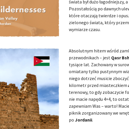
świata był dużo łagodniejszy, a 
Pozostałością po dawnych ule
które otaczają twierdze i op
zielonego świata, który przem
wymiarze czasu.
Absolutnym hitem wśród zamkó
przewodnikach – jest
Qasr Bsh
tysiące lat. Zachowany w suro
omiatany tylko pustynnym wiat
niego dotrzeć musicie zboczyć 
kilometr przed miasteczkiem
terenowy, to gdy zobaczycie fort
nie macie napędu 4×4, to ostat
zapewniam Was – warto! Macie 
piknik zorganizowany we wnętr
po
Jordanii
.