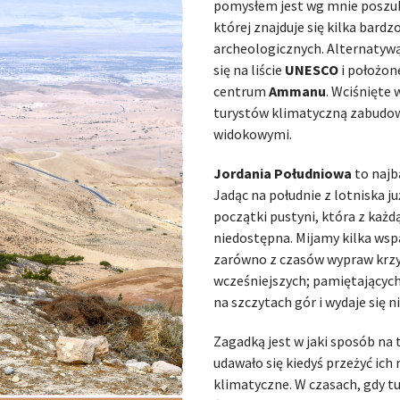
pomysłem jest wg mnie poszu
której znajduje się kilka bard
archeologicznych. Alternatyw
się na liście
UNESCO
i położon
centrum
Ammanu
. Wciśnięte
turystów klimatyczną zabudo
widokowymi.
Jordania Południowa
to najb
Jadąc na południe z lotniska j
początki pustyni, która z każdą
niedostępna. Mijamy kilka ws
zarówno z czasów wypraw krzyż
wcześniejszych; pamiętających
na szczytach gór i wydaje się 
Zagadką jest w jaki sposób na
udawało się kiedyś przeżyć i
klimatyczne. W czasach, gdy tu