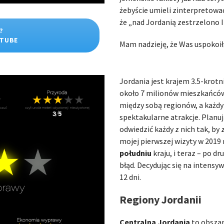
żebyście umieli zinterpretowa
że „nad Jordanią zestrzelono I
?
UTUBE
Mam nadzieję, że Was uspokoi
Jordania jest krajem 3.5-krot
około 7 milionów mieszkańców. 
między sobą regionów, a każd
spektakularne atrakcje. Planuj
odwiedzić każdy z nich tak, by
mojej pierwszej wizyty w 2019 
południu
kraju, i teraz – po dr
błąd. Decydując się na intens
12 dni.
Regiony Jordanii
Centralna Jordania
to obszar