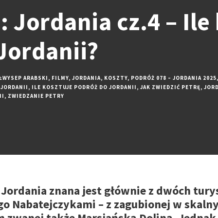
 Jordania cz.4 – Ile
Jordanii?
ŁWYSEP ARABSKI
,
FILMY
,
JORDANIA
,
KOSZTY
,
PODRÓŻ 078 – JORDANIA 2025
 JORDANII
,
ILE KOSZTUJE PODRÓŻ DO JORDANII
,
JAK ZWIEDZIĆ PETRĘ
,
JOR
II
,
ZWIEDZANIE PETRY
 Jordania znana jest głównie z dwóch tur
go Nabatejczykami – z zagubionej w skalny
 zwanej także Marsjańską Doliną. Jednak 