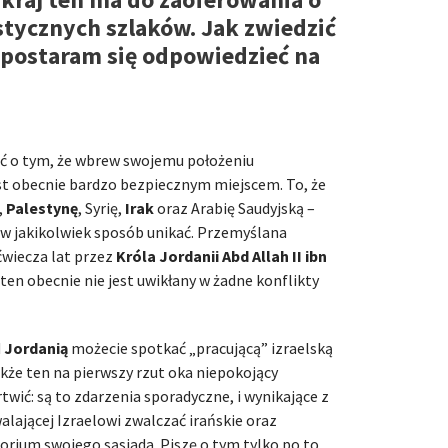
ystycznych szlaków. Jak zwiedzić
 postaram się odpowiedzieć na
eć o tym, że wbrew swojemu położeniu
st obecnie bardzo bezpiecznym miejscem. To, że
,
Palestynę
, Syrię,
Irak
oraz Arabię Saudyjską –
j w jakikolwiek sposób unikać. Przemyślana
ćwiecza lat przez
Króla Jordanii Abd Allah II ibn
ten obecnie nie jest uwikłany w żadne konflikty
d
Jordanią
możecie spotkać „pracującą” izraelską
kże ten na pierwszy rzut oka niepokojący
wić: są to zdarzenia sporadyczne, i wynikające z
ającej Izraelowi zwalczać irańskie oraz
torium swojego sąsiada. Piszę o tym tylko po to,