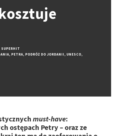
 kosztuje
,
SUPERHIT
DANIA
,
PETRA
,
PODRÓŻ DO JORDANII
,
UNESCO
,
ystycznych
must-have
:
ch ostępach Petry – oraz ze
kraj ten ma do zaoferowania o