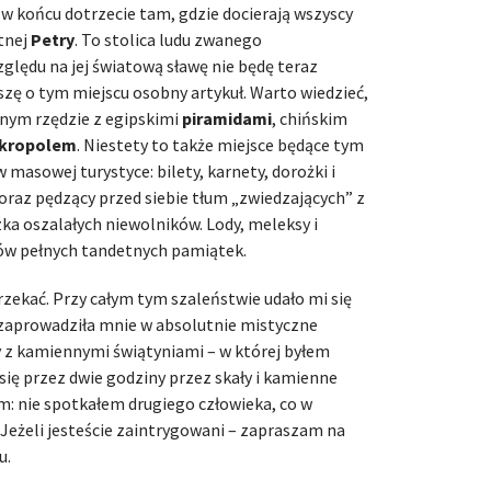
 w końcu dotrzecie tam, gdzie docierają wszyscy
ytnej
Petry
. To stolica ludu zwanego
ględu na jej światową sławę nie będę teraz
zę o tym miejscu osobny artykuł. Warto wiedzieć,
nym rzędzie z egipskimi
piramidami
, chińskim
kropolem
. Niestety to także miejsce będące tym
masowej turystyce: bilety, karnety, dorożki i
oraz pędzący przed siebie tłum „zwiedzających” z
ka oszalałych niewolników. Lody, meleksy i
nów pełnych tandetnych pamiątek.
rzekać. Przy całym tym szaleństwie udało mi się
 zaprowadziła mnie w absolutnie mistyczne
y z kamiennymi świątyniami – w której byłem
się przez dwie godziny przez skały i kamienne
: nie spotkałem drugiego człowieka, co w
 Jeżeli jesteście zaintrygowani – zapraszam na
u.