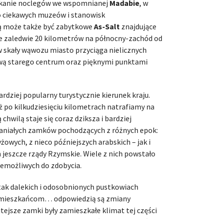
kanie noclegów we wspomnianej
Madabie
, w
zo ciekawych muzeów i stanowisk
ą może także być zabytkowe
As-Salt
znajdujące
e zaledwie 20 kilometrów na północny-zachód od
 w skały wąwozu miasto przyciąga nielicznych
wą starego centrum oraz pięknymi punktami
ardziej popularny turystycznie kierunek kraju.
uż po kilkudziesięciu kilometrach natrafiamy na
 chwilą staje się coraz dziksza i bardziej
paniałych zamków pochodzących z różnych epok:
owych, z nieco późniejszych arabskich – jak i
 jeszcze rządy Rzymskie. Wiele z nich powstało
niemożliwych do zdobycia.
 tak dalekich i odosobnionych pustkowiach
ch mieszkańcom… odpowiedzią są zmiany
tejsze zamki były zamieszkałe klimat tej części