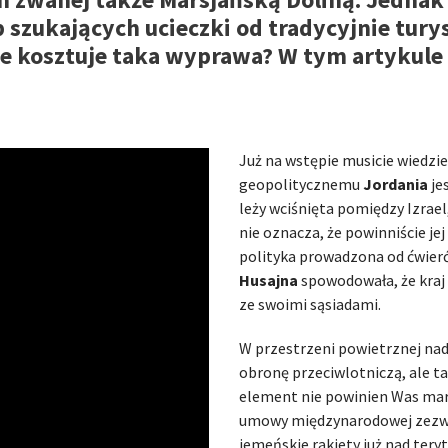
b szukających ucieczki od tradycyjnie tur
ile kosztuje taka wyprawa? W tym artykule
Już na wstępie musicie wiedzi
geopolitycznemu
Jordania
je
leży wciśnięta pomiędzy Izrael
nie oznacza, że powinniście je
polityka prowadzona od ćwier
Husajna
spowodowała, że kraj 
ze swoimi sąsiadami.
W przestrzeni powietrznej na
obronę przeciwlotniczą, ale ta
element nie powinien Was mart
umowy międzynarodowej zezwal
jemeńskie rakiety już nad tery