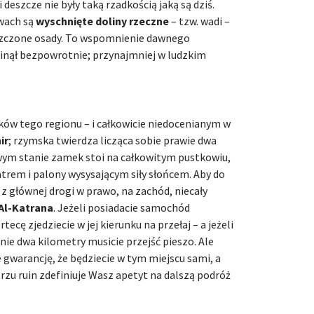
i deszcze nie były taką rzadkością jaką są dziś.
wach są
wyschnięte doliny rzeczne
– tzw. wadi –
uszczone osady. To wspomnienie dawnego
inął bezpowrotnie; przynajmniej w ludzkim
w tego regionu – i całkowicie niedocenianym w
ir
; rzymska twierdza licząca sobie prawie dwa
wym stanie zamek stoi na całkowitym pustkowiu,
rem i palony wysysającym siły słońcem. Aby do
z głównej drogi w prawo, na zachód, niecały
Al-Katrana
. Jeżeli posiadacie samochód
ecę zjedziecie w jej kierunku na przełaj – a jeżeli
nie dwa kilometry musicie przejść pieszo. Ale
gwarancję, że będziecie w tym miejscu sami, a
zu ruin zdefiniuje Wasz apetyt na dalszą podróż