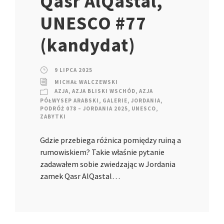
Qasr AlQastal,
UNESCO #77
(kandydat)
9 LIPCA 2025
MICHAŁ WALCZEWSKI
AZJA
,
AZJA BLISKI WSCHÓD
,
AZJA
PÓŁWYSEP ARABSKI
,
GALERIE
,
JORDANIA
,
PODRÓŻ 078 – JORDANIA 2025
,
UNESCO
,
ZABYTKI
Gdzie przebiega różnica pomiędzy ruiną a
rumowiskiem? Takie właśnie pytanie
zadawałem sobie zwiedzając w Jordania
zamek Qasr AlQastal…