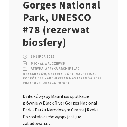
Gorges National
Park, UNESCO
#78 (rezerwat
biosfery)
10 LIPCA 2025
MICHAŁ WALCZEWSKI
AFRYKA
,
AFRYKA ARCHIPELAG
MASKARENÓW
,
GALERIE
,
GÓRY
,
MAURITIUS
,
PODRÓŻ 066 – ARCHIPELAG MASKARENÓW 2023
,
PRZYRODA
,
UNESCO
,
WYSPY
Dzikość wyspy Mauritius spotkacie
głównie w Black River Gorges National
Park - Parku Narodowym Czarnej Rzeki.
Pozostała część wyspy jest już
zabudowana…