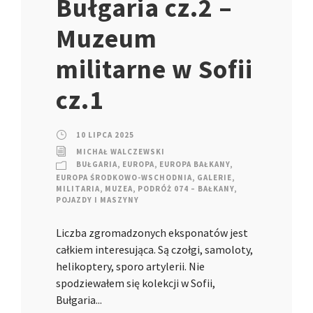
Bułgaria cz.2 –
Muzeum
militarne w Sofii
cz.1
10 LIPCA 2025
MICHAŁ WALCZEWSKI
BUŁGARIA
,
EUROPA
,
EUROPA BAŁKANY
,
EUROPA ŚRODKOWO-WSCHODNIA
,
GALERIE
,
MILITARIA
,
MUZEA
,
PODRÓŻ 074 – BAŁKANY
,
POJAZDY I MASZYNY
Liczba zgromadzonych eksponatów jest
całkiem interesująca. Są czołgi, samoloty,
helikoptery, sporo artylerii. Nie
spodziewałem się kolekcji w Sofii,
Bułgaria...