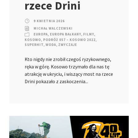
rzece Drini
9 KWIETNIA 2026
MICHAŁ WALCZEWSKI
EUROPA
,
EUROPA BAŁKANY
,
FILMY
,
KOSOWO
,
PODRÓŻ 057 – KOSOWO 2022
,
SUPERHIT
,
WODA
,
ZWYCZAJE
Kto nigdy nie zrobił czegoś ryzykownego,
ręka w górę. Kosowo trzymało dla nas tę
atrakcję w ukryciu, i wiszący most na rzece
Drini pokazało z zaskoczenia...