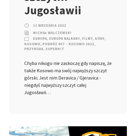
Jugosławii
11 WRZEŚNIA 2022
MICHAŁ WALCZEWSKI
EUROPA
,
EUROPA BAŁKANY
,
FILMY
,
GÓRY
,
KOSOWO
,
PODRÓŻ 057 – KOSOWO 2022
,
PRZYRODA
,
SUPERHIT
Chyba nikogo nie zaskoczę gdy napiszę, że
także Kosowo ma swój najwyższy szczyt
górski. Jest nim Deravica / Gjeravica -
niegdyś najwyższy szczyt całej
Jugosławii…