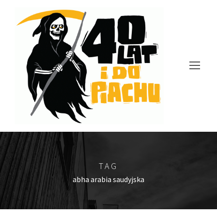
TAG
abha arabia saudyjska