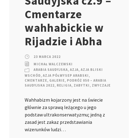
Saudyjska cz.9 –
Cmentarze
wahhabickie w
Rijadzie i Abha
23 MARCA 2022
MICHAŁ WALCZEWSKI
ARABIA SAUDYJSKA
,
AZJA
,
AZJA BLISKI
WSCHÓD
,
AZJA PÓŁWYSEP ARABSKI
,
CMENTARZE
,
GALERIE
,
PODRÓŻ 050 – ARABIA
SAUDYJSKA 2022
,
RELIGIA
,
ZABYTKI
,
ZWYCZAJE
Wahhabizm kojarzony jest na świecie
głównie za sprawą leżącego u jego
podstaw ultrakonserwatyzmu; jedną z
zasad jest zakaz przedstawiania
wizerunków ludzi…