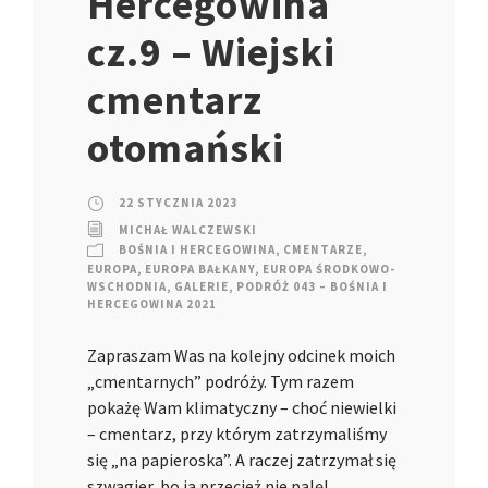
Hercegowina
cz.9 – Wiejski
cmentarz
otomański
22 STYCZNIA 2023
MICHAŁ WALCZEWSKI
BOŚNIA I HERCEGOWINA
,
CMENTARZE
,
EUROPA
,
EUROPA BAŁKANY
,
EUROPA ŚRODKOWO-
WSCHODNIA
,
GALERIE
,
PODRÓŻ 043 – BOŚNIA I
HERCEGOWINA 2021
Zapraszam Was na kolejny odcinek moich
„cmentarnych” podróży. Tym razem
pokażę Wam klimatyczny – choć niewielki
– cmentarz, przy którym zatrzymaliśmy
się „na papieroska”. A raczej zatrzymał się
szwagier, bo ja przecież nie palę!