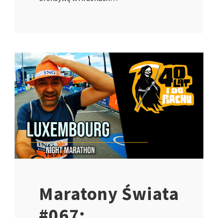
Maratony Świata
#067: