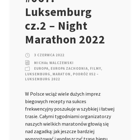
Luksemburg
cz.2 – Night
Marathon 2022
3 CZERWCA 2022
MICHAŁ WALCZEWSKI
EUROPA
,
EUROPA ZACHODNIA
,
FILMY
,
LUKSEMBURG
,
MARATON
,
PODRÓŻ 052 –
LUKSEMBURG 2022
W Polsce wciąż wiele dużych imprez
biegowych recepty na sukces
frekwencyjny poszukuje w szybkiej i łatwej
trasie. Całymi tygodniami organizatorzy
naszych wielkich maratonów głowią się
nad zagadką: jak jeszcze bardziej
wyprostować i wypłaszczyć trasę biegu