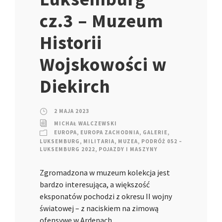
cz.3 – Muzeum
Historii
Wojskowości w
Diekirch
2 MAJA 2023
MICHAŁ WALCZEWSKI
EUROPA
,
EUROPA ZACHODNIA
,
GALERIE
,
LUKSEMBURG
,
MILITARIA
,
MUZEA
,
PODRÓŻ 052 –
LUKSEMBURG 2022
,
POJAZDY I MASZYNY
Zgromadzona w muzeum kolekcja jest
bardzo interesująca, a większość
eksponatów pochodzi z okresu II wojny
światowej – z naciskiem na zimową
ofensywę w Ardenach…